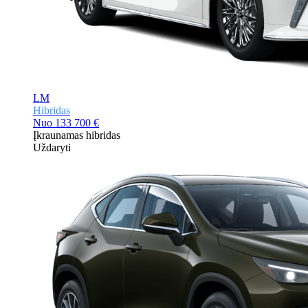
LM
Hibridas
Nuo
133 700 €
Įkraunamas hibridas
Uždaryti