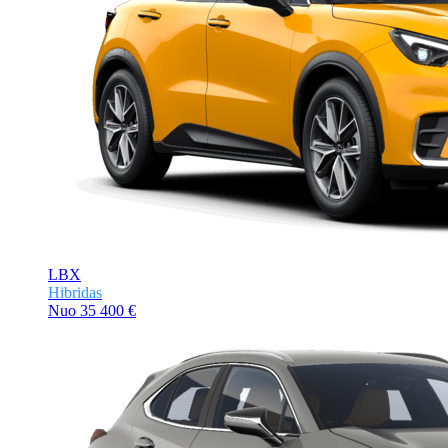
LBX
Hibridas
Nuo
35 400 €