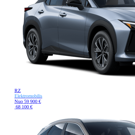
RZ
Elektromobilis
Nuo
59 900 €
68 100 €