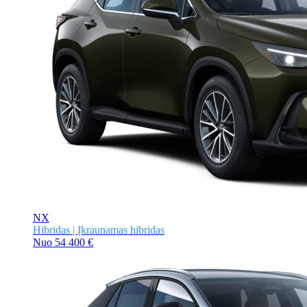
NX
Hibridas | Įkraunamas hibridas
Nuo
54 400 €