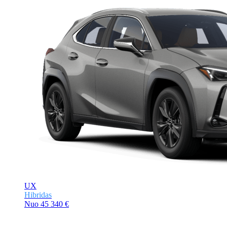
UX
Hibridas
Nuo
45 340 €