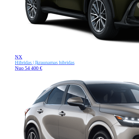
NX
Hibridas | Įkraunamas hibridas
Nuo
54 400 €