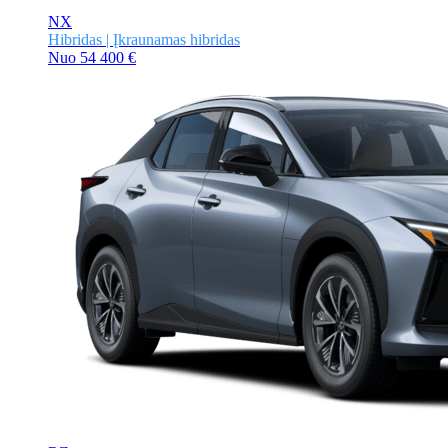
NX
Hibridas | Įkraunamas hibridas
Nuo
54 400 €