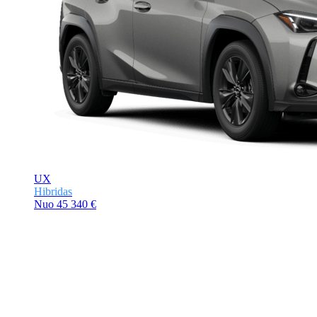
UX
Hibridas
Nuo
45 340 €