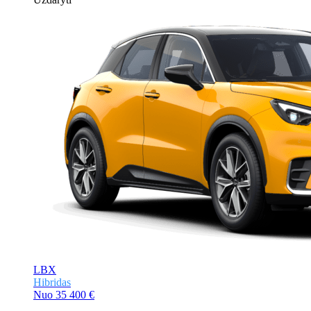
LBX
Hibridas
Nuo
35 400 €