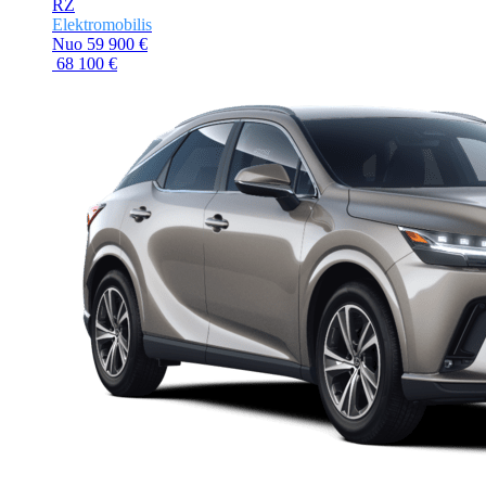
RZ
Elektromobilis
Nuo
59 900 €
68 100 €