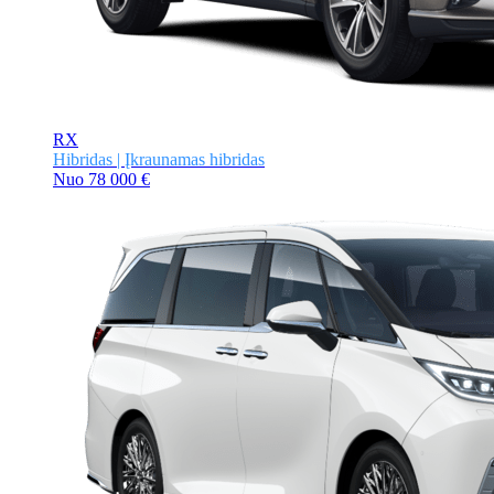
RX
Hibridas | Įkraunamas hibridas
Nuo
78 000 €