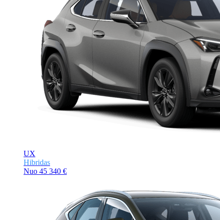
UX
Hibridas
Nuo
45 340 €