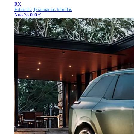
RX
Hibridas | Įkraunamas hibridas
Nuo
78 000 €