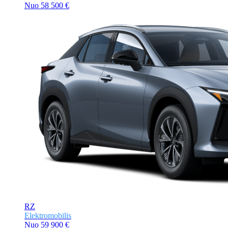
Nuo 58 500 €
RZ
Elektromobilis
Nuo
59 900 €