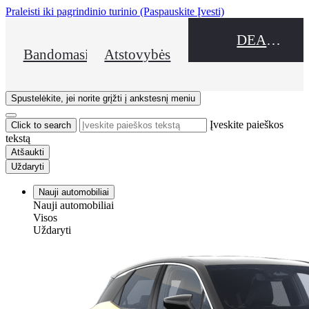
Praleisti iki pagrindinio turinio
(Paspauskite Įvesti)
DEALER NAME
Bandomasis važiavimas
Atstovybės
Spustelėkite, jei norite grįžti į ankstesnį meniu
Įveskite paieškos
Click to search
tekstą
Atšaukti
Uždaryti
Nauji automobiliai
Nauji automobiliai
Visos
Uždaryti