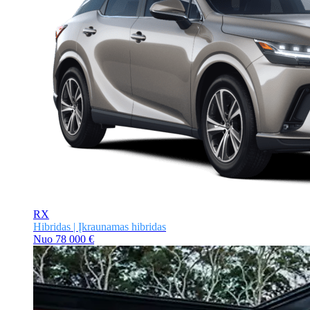
RX
Hibridas | Įkraunamas hibridas
Nuo
78 000 €