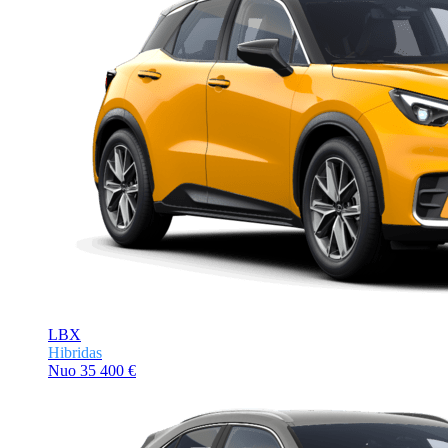
LBX
Hibridas
Nuo
35 400 €