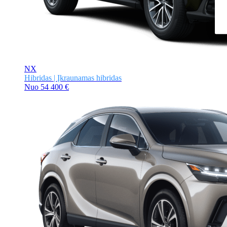
NX
Hibridas | Įkraunamas hibridas
Nuo
54 400 €