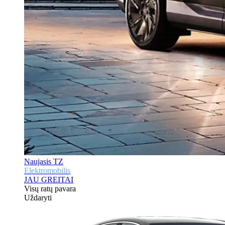
Naujasis TZ
Elektromobilis
JAU GREITAI
Visų ratų pavara
Uždaryti