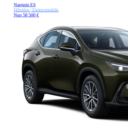
Naujasis ES
Hibridas | Elektromobilis
Nuo 58 500 €