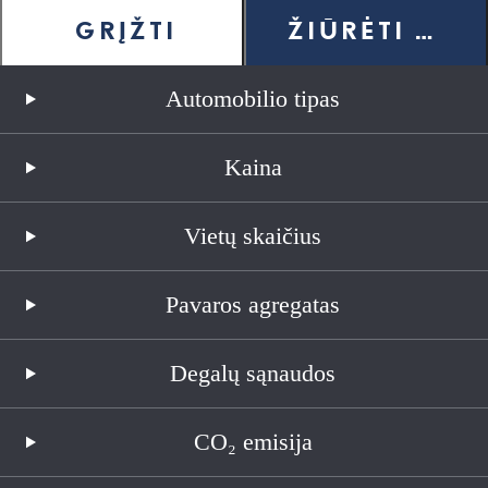
Praleisti iki pagrindinio turinio
(Paspauskite Įvesti)
GRĮŽTI
ŽIŪRĖTI 7 RE
DEALER NAME
Bandomasis važiavimas
Atstovybės
Automobilio tipas
Spartusis pasirinkimas
Kaina
Spartusis pasirinkimas
Spustelėkite, kad užvertumėte pasiekiamumo perdangą
Vietų skaičius
Atvykite į bandomąjį važiavimą
Užsisakyti paslaugą
Raskite įgaliotąjį atstovą
Pavaros agregatas
Kreipkitės į atstovą
Kreipkitės į importuotoją
Degalų sąnaudos
Spustelėkite, jei norite grįžti į ankstesnį meniu
Įveskite paieškos
Click to search
tekstą
CO₂ emisija
Atšaukti
Uždaryti