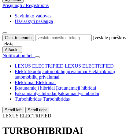
Prisijungti / Registruotis
Savininko vadovas
Užsisakyti paslaugą
Įveskite paieškos
Click to search
tekstą
Atšaukti
Notification bell
LEXUS ELECTRIFIED
LEXUS ELECTRIFIED
Elektrifikuotų automobilių privalumai
Elektrifikuotų
automobilių privalumai
Elektriniai
Elektriniai
Įkraunamieji hibridai
Įkraunamieji hibridai
Įsikraunantys hibridai
Įsikraunantys hibridai
Turbohibridas
Turbohibridas
Scroll left
Scroll right
LEXUS ELECTRIFIED
TURBOHIBRIDAI