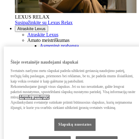
LEXUS RELAX
Susipažinkite su Lexus Relax
Atraskite Lexus
Atraskite Lexus
Amato meistriškumas
Asmeninė prabanga
Amato meistriškumas
Firminis dizainas
Šioje svetainėje naudojami slapukai
Takumi filosofija
Technologija
Svetainės naršymo metu slapukai padeda užtikrinti geriausią naudojimo patirtį,
Intuityvios technologijos
trečiųjų šalių paslaugas, priemones bei reklamas, be to, jie padeda mums išsiaiškinti,
Saugos funkcijos
kaip veikia svetainė ir kaip galėtume ją patobulinti.
Lexus Link + internetinės paslaugos
Rekomenduojame įjungti visus slapukus. Jei su tuo nesutinkate, galite lengvai
Inovacija
pakeisti nustatymus, spustelėdami slapukų nustatymo parinktį. Visą informaciją rasite
Kinetinė sėdynių koncepcija
mūsų
slapukų puslapyje
.
Lexus su nanoe™
Apsilankydami svetainėje sutinkate priimti būtinuosius slapukus, kurių neįmanoma
Experience Amazing
išjungti, ir kurie yra svarbūs siekiant užtikrinti įprastą svetainės veikimą.
Lexus patirtis
Įkvėpti aistros vairuoti
Koncepciniai automobiliai
Slapukų nuostatos
F Sport
Ateities vizijos