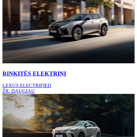
RINKITĖS ELEKTRINĮ
LEXUS ELECTRIFIED
ŽR. DAUGIAU