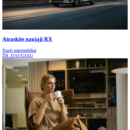
Atraskite naująjį RX
Nauji automobiliai
ŽR. DAUGIAU