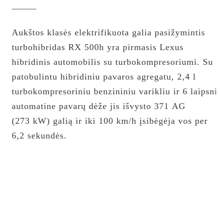
Aukštos klasės elektrifikuota galia pasižymintis
turbohibridas RX 500h yra pirmasis Lexus
hibridinis automobilis su turbokompresoriumi. Su
patobulintu hibridiniu pavaros agregatu, 2,4 l
turbokompresoriniu benzininiu varikliu ir 6 laipsni
automatine pavarų dėže jis išvysto 371 AG
Susipažinkite su RX
Susipažinkite su RX
(273 kW) galią ir iki 100 km/h įsibėgėja vos per
KAIP VEIKIA TURBOHIBRIDAS?
6,2 sekundės.