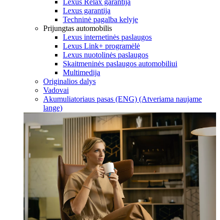
Lexus Relax garantija
Lexus garantija
Techninė pagalba kelyje
Prijungtas automobilis
Lexus internetinės paslaugos
Lexus Link+ programėlė
Lexus nuotolinės paslaugos
Skaitmeninės paslaugos automobiliui
Multimedija
Originalios dalys
Vadovai
Akumuliatoriaus pasas (ENG)
(Atveriama naujame
lange)