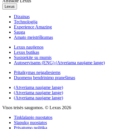
Atraskite Lexus
Lexus
Dizainas
Technologija
Experience Amazing
Sauga
Amato meistriškumas
Lexus naujienos
Lexus butikas
Susisiekite su mumis
Autoservisams (ENG)
(Atveriama naujame lange)
Pritaikymas neįgaliesiems
Duomenų bendrinimo pranešimas
(Atveriama naujame lange)
(Atveriama naujame lange)
(Atveriama naujame lange)
Visos teisės saugomos. © Lexus 2026
Tinklalapio nuostatos
Slapukų nuostatos
Privatumo politika