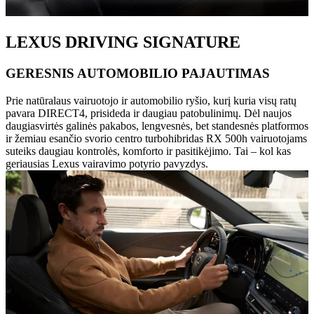
LEXUS DRIVING SIGNATURE
GERESNIS AUTOMOBILIO PAJAUTIMAS
Prie natūralaus vairuotojo ir automobilio ryšio, kurį kuria visų ratų
pavara DIRECT4, prisideda ir daugiau patobulinimų. Dėl naujos
daugiasvirtės galinės pakabos, lengvesnės, bet standesnės platformos
ir žemiau esančio svorio centro turbohibridas RX 500h vairuotojams
suteiks daugiau kontrolės, komforto ir pasitikėjimo. Tai – kol kas
geriausias Lexus vairavimo potyrio pavyzdys.