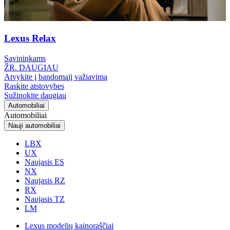
Lexus Relax
Savininkams
ŽR. DAUGIAU
Atvykite į bandomąjį važiavimą
Raskite atstovybes
Sužinokite daugiau
Automobiliai
Automobiliai
Nauji automobiliai
LBX
UX
Naujasis ES
NX
Naujasis RZ
RX
Naujasis TZ
LM
Lexus modelių kainoraščiai