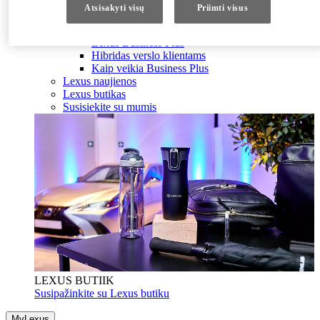
Dizainas
Atsisakyti visų
Priimti visus
Sauga
Business Plus verslo klientams
Lexus Business Plus
Hibridas verslo klientams
Kaip veikia Business Plus
Lexus naujienos
Lexus butikas
Susisiekite su mumis
LEXUS BUTIIK
Susipažinkite su Lexus butiku
MyLexus