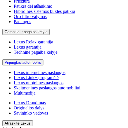
Priežiūra
Patikra dėl atšaukimo
Hibridinės sistemos būklės patikra
Oro filtro valymas
Padangos
Garantija ir pagalba kelyje
Lexus Relax garantija
Lexus garantija
Techninė pagalba kelyje
Prijungtas automobilis
Lexus internetinės paslaugos
Lexus Link+ programėlė
Lexus nuotolinės paslaugos
Skaitmeninės paslaugos automobiliui
Multimedija
Lexus Draudimas
Originalios dalys
Savininko vadovas
Atraskite Lexus