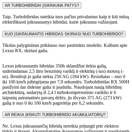
AR TURBOHIBRIDAI ĮSIKRAUNA PATYS?
Taip. Turbohibridas suteikia tuos pačius privalumus kaip ir kiti mūsų
elektrifikuoti įsikraunantys hibridai, kurie įsikrauna važiuojant.
KUO ĮSIKRAUNANTIS HIBRIDAS SKIRIASI NUO TURBOHIBRIDO?
Tikslus palyginimas priklauso nuo pasirinkto modelio. Kalbant apie
Lexus RX, skiriasi galia.
Lexus įsikraunantis hibridas 350h sklandžiai tiekia galią,
suderindamas 2,5 litro benzininį variklį ir elektrinį (-ius) motorą (-
us). Bendroji jo galia siekia 250 AG (184 kW). Rezultatas – nuo 0
iki 100 km/h įsibėgėjama per 7,9 sekundės. Turbohibridas RX 500H
pasižymi dar didesne galia ir jauduliu. Naudojant naują hibridinę
architektūrą, sudarytą iš 2,4 l turbokompresorinio variklio ir 6
laipsnių automatinės pavarų dėžės, jis išvysto 371 AG (273 kW)
galią ir nuo 0 iki 100 km/h pagreitėja per 6,2 sekundės.
AR REIKIA ĮKRAUTI TURBOHIBRIDO AKUMULIATORIŲ?
Ne. Lexus įsikraunančių hibridų nereikia prijungti prie elektros
tinklo ir įkrauti. Akumuliatorius įkraunamas važiuojant ir naudojantis