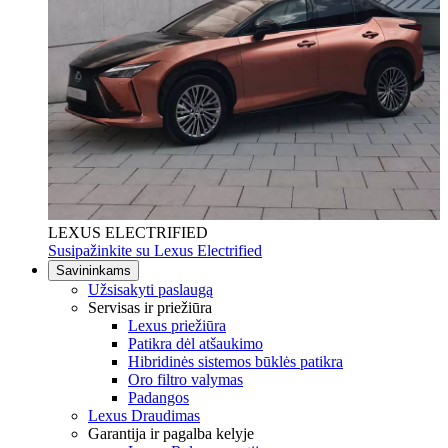
LEXUS ELECTRIFIED
Susipažinkite su Lexus Electrified
Savininkams
Užsisakyti paslaugą
Servisas ir priežiūra
Lexus priežiūra
Patikra dėl atšaukimo
Hibridinės sistemos būklės patikra
Oro filtro valymas
Padangos
Lexus Draudimas
Garantija ir pagalba kelyje