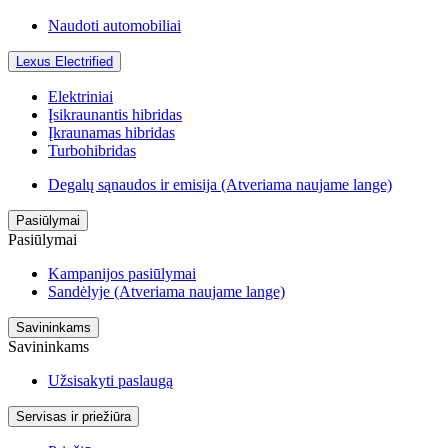
Naudoti automobiliai
Lexus Electrified
Elektriniai
Įsikraunantis hibridas
Įkraunamas hibridas
Turbohibridas
Degalų sąnaudos ir emisija
(Atveriama naujame lange)
Pasiūlymai
Pasiūlymai
Kampanijos pasiūlymai
Sandėlyje
(Atveriama naujame lange)
Savininkams
Savininkams
Užsisakyti paslaugą
Servisas ir priežiūra