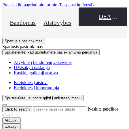
Praleisti iki pagrindinio turinio
(Paspauskite Įvesti)
DEALER NAME
Bandomasis važiavimas
Atstovybės
Spartusis pasirinkimas
Spartusis pasirinkimas
Spustelėkite, kad užvertumėte pasiekiamumo perdangą
Atvykite į bandomąjį važiavimą
Užsisakyti paslaugą
Raskite įgaliotąjį atstovą
Kreipkitės į atstovą
Kreipkitės į importuotoją
Spustelėkite, jei norite grįžti į ankstesnį meniu
Įveskite paieškos
Click to search
tekstą
Atšaukti
Uždaryti