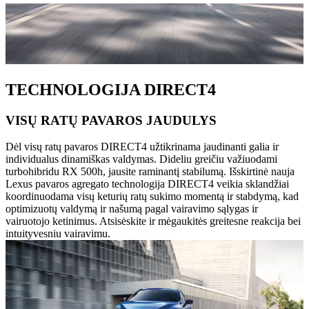
TECHNOLOGIJA DIRECT4
VISŲ RATŲ PAVAROS JAUDULYS
Dėl visų ratų pavaros DIRECT4 užtikrinama jaudinanti galia ir
individualus dinamiškas valdymas. Dideliu greičiu važiuodami
turbohibridu RX 500h, jausite raminantį stabilumą. Išskirtinė nauja
Lexus pavaros agregato technologija DIRECT4 veikia sklandžiai
koordinuodama visų keturių ratų sukimo momentą ir stabdymą, kad
optimizuotų valdymą ir našumą pagal vairavimo sąlygas ir
vairuotojo ketinimus. Atsisėskite ir mėgaukitės greitesne reakcija bei
intuityvesniu vairavimu.