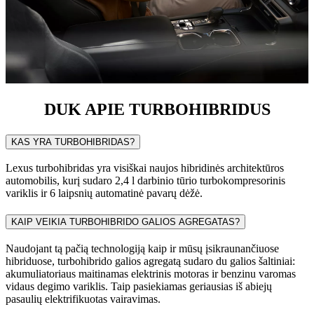
DUK APIE TURBOHIBRIDUS
KAS YRA TURBOHIBRIDAS?
Lexus turbohibridas yra visiškai naujos hibridinės architektūros
automobilis, kurį sudaro 2,4 l darbinio tūrio turbokompresorinis
variklis ir 6 laipsnių automatinė pavarų dėžė.
KAIP VEIKIA TURBOHIBRIDO GALIOS AGREGATAS?
Naudojant tą pačią technologiją kaip ir mūsų įsikraunančiuose
hibriduose, turbohibrido galios agregatą sudaro du galios šaltiniai:
akumuliatoriaus maitinamas elektrinis motoras ir benzinu varomas
vidaus degimo variklis. Taip pasiekiamas geriausias iš abiejų
pasaulių elektrifikuotas vairavimas.