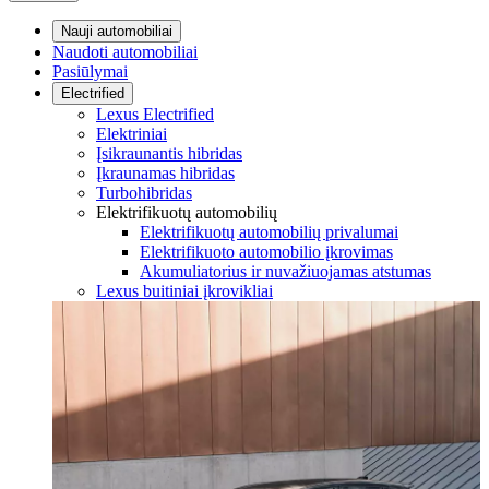
Nauji automobiliai
Naudoti automobiliai
Pasiūlymai
Electrified
Lexus Electrified
Elektriniai
Įsikraunantis hibridas
Įkraunamas hibridas
Turbohibridas
Elektrifikuotų automobilių
Elektrifikuotų automobilių privalumai
Elektrifikuoto automobilio įkrovimas
Akumuliatorius ir nuvažiuojamas atstumas
Lexus buitiniai įkrovikliai