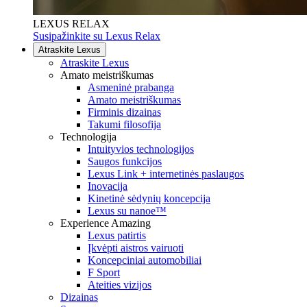
LEXUS RELAX
Susipažinkite su Lexus Relax
Atraskite Lexus
Atraskite Lexus
Amato meistriškumas
Asmeninė prabanga
Amato meistriškumas
Firminis dizainas
Takumi filosofija
Technologija
Intuityvios technologijos
Saugos funkcijos
Lexus Link + internetinės paslaugos
Inovacija
Kinetinė sėdynių koncepcija
Lexus su nanoe™
Experience Amazing
Lexus patirtis
Įkvėpti aistros vairuoti
Koncepciniai automobiliai
F Sport
Ateities vizijos
Dizainas