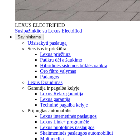
LEXUS ELECTRIFIED
Susipažinkite su Lexus Electrified
Savininkams
Užsisakyti paslaugą
Servisas ir priežiūra
Lexus priežiūra
Patikra dėl atšaukimo
Hibridinės sistemos būklės patikra
Oro filtro valymas
Padangos
Lexus Draudimas
Garantija ir pagalba kelyje
Lexus Relax garantija
Lexus garantija
Techninė pagalba kelyje
Prijungtas automobilis
Lexus internetinės paslaugos
Lexus Link+ programėlė
Lexus nuotolinės paslaugos
Skaitmeninės paslaugos automobiliui
Multimedija