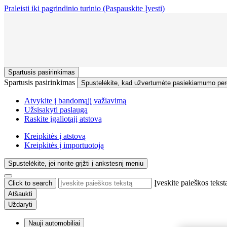
Praleisti iki pagrindinio turinio
(Paspauskite Įvesti)
Spartusis pasirinkimas
Spartusis pasirinkimas
Spustelėkite, kad užvertumėte pasiekiamumo pe
Atvykite į bandomąjį važiavimą
Užsisakyti paslaugą
Raskite įgaliotąjį atstovą
Kreipkitės į atstovą
Kreipkitės į importuotoją
Spustelėkite, jei norite grįžti į ankstesnį meniu
Įveskite paieškos tekst
Click to search
Atšaukti
Uždaryti
Nauji automobiliai