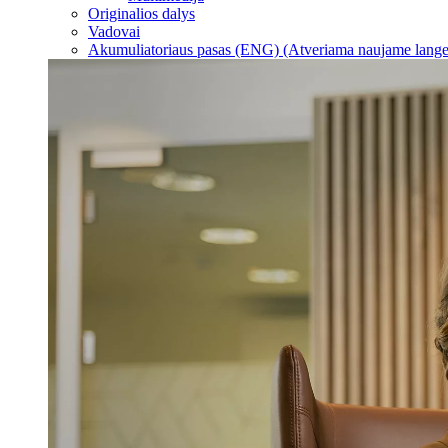
Originalios dalys
Vadovai
Akumuliatoriaus pasas (ENG)
(Atveriama naujame lange