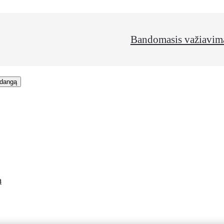
Bandomasis važiavim
rdangą
ą