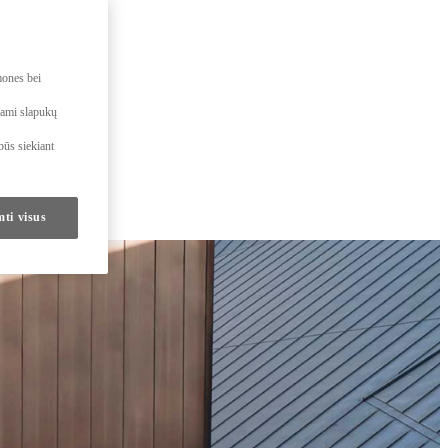
mones bei
dami slapukų
būs siekiant
mti visus