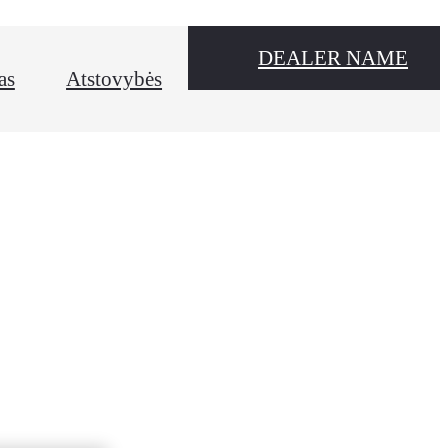
DEALER NAME
as
Atstovybės