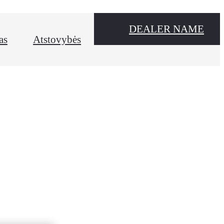
DEALER NAME
as
Atstovybės