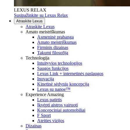
LEXUS RELAX
Susipažinkite su Lexus Relax
Atraskite Lexus
Atraskite Lexus
Amato meistriškumas
Asmeninė prabanga
Amato meistriškumas
Firminis dizainas
Takumi filosofija
Technologija
Intuityvios technologijos
Saugos funkcijos
Lexus Link + internetinės paslaugos
Inovacija
Kinetinė sėdynių koncepcija
Lexus su nanoe™
Experience Amazing
Lexus patirtis
Įkvėpti aistros vairuoti
Koncepciniai automobiliai
F Sport
Ateities vizijos
Dizainas