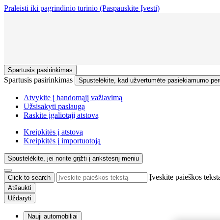
Praleisti iki pagrindinio turinio
(Paspauskite Įvesti)
Spartusis pasirinkimas
Spartusis pasirinkimas
Spustelėkite, kad užvertumėte pasiekiamumo pe
Atvykite į bandomąjį važiavimą
Užsisakyti paslaugą
Raskite įgaliotąjį atstovą
Kreipkitės į atstovą
Kreipkitės į importuotoją
Spustelėkite, jei norite grįžti į ankstesnį meniu
Įveskite paieškos tekst
Click to search
Atšaukti
Uždaryti
Nauji automobiliai