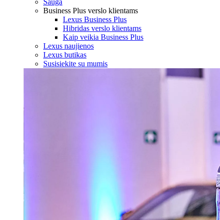
Sauga
Business Plus verslo klientams
Lexus Business Plus
Hibridas verslo klientams
Kaip veikia Business Plus
Lexus naujienos
Lexus butikas
Susisiekite su mumis