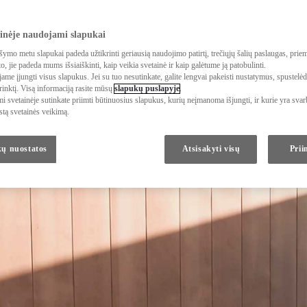
ainėje naudojami slapukai
šymo metu slapukai padeda užtikrinti geriausią naudojimo patirtį, trečiųjų šalių paslaugas, prie
o, jie padeda mums išsiaiškinti, kaip veikia svetainė ir kaip galėtume ją patobulinti.
e įjungti visus slapukus. Jei su tuo nesutinkate, galite lengvai pakeisti nustatymus, spustelė
inktį. Visą informaciją rasite mūsų
slapukų puslapyje
.
 svetainėje sutinkate priimti būtinuosius slapukus, kurių neįmanoma išjungti, ir kurie yra svar
astą svetainės veikimą.
ų nuostatos
Atsisakyti visų
Prii