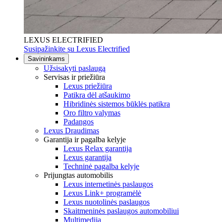
LEXUS ELECTRIFIED
Susipažinkite su Lexus Electrified
Savininkams
Užsisakyti paslaugą
Servisas ir priežiūra
Lexus priežiūra
Patikra dėl atšaukimo
Hibridinės sistemos būklės patikra
Oro filtro valymas
Padangos
Lexus Draudimas
Garantija ir pagalba kelyje
Lexus Relax garantija
Lexus garantija
Techninė pagalba kelyje
Prijungtas automobilis
Lexus internetinės paslaugos
Lexus Link+ programėlė
Lexus nuotolinės paslaugos
Skaitmeninės paslaugos automobiliui
Multimedija