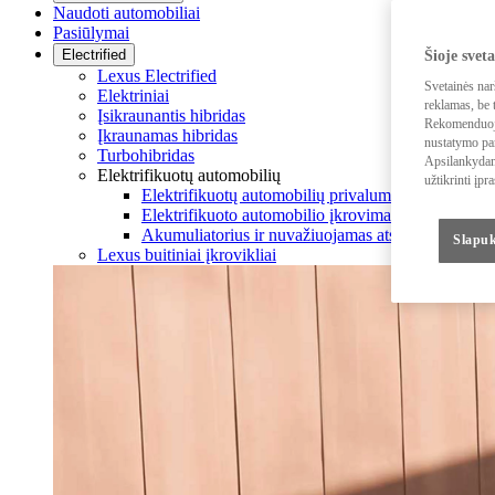
Naudoti automobiliai
Pasiūlymai
Electrified
Šioje svet
Lexus Electrified
Svetainės nar
Elektriniai
reklamas, be t
Įsikraunantis hibridas
Rekomenduojam
Įkraunamas hibridas
nustatymo par
Turbohibridas
Apsilankydami
Elektrifikuotų automobilių
užtikrinti įpr
Elektrifikuotų automobilių privalumai
Elektrifikuoto automobilio įkrovimas
Akumuliatorius ir nuvažiuojamas atstumas
Slapuk
Lexus buitiniai įkrovikliai