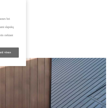
mones bei
dami slapukų
būs siekiant
mti visus