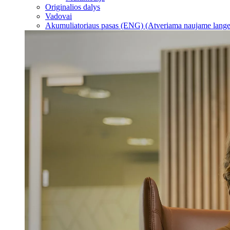
Originalios dalys
Vadovai
Akumuliatoriaus pasas (ENG)
(Atveriama naujame lange