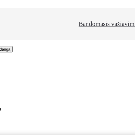
Bandomasis važiavim
rdangą
ą