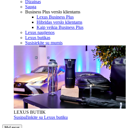
Dizainas
Sauga
Business Plus verslo klientams
Lexus Business Plus
Hibridas verslo klientams
Kaip veikia Business Plus
Lexus naujienos
Lexus butikas
Susisiekite su mumis
LEXUS BUTIIK
Susipažinkite su Lexus butiku
MyLexus