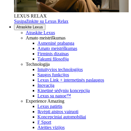
LEXUS RELAX
Susipažinkite su Lexus Relax
Atraskite Lexus
Atraskite Lexus
Amato meistriškumas
Asmeninė prabanga
Amato meistriškumas
Firminis dizainas
Takumi filosofija
Technologija
Intuityvios technologijos
Saugos funkcijos
Lexus Link + internetinės paslaugos
Inovacija
Kinetinė sėdynių koncepcija
Lexus su nanoe™
Experience Amazing
Lexus patirtis
Įkvėpti aistros vairuoti
Koncepciniai automobiliai
F Sport
Ateities vizijos