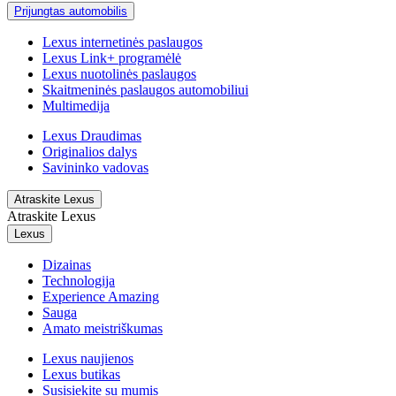
Prijungtas automobilis
Lexus internetinės paslaugos
Lexus Link+ programėlė
Lexus nuotolinės paslaugos
Skaitmeninės paslaugos automobiliui
Multimedija
Lexus Draudimas
Originalios dalys
Savininko vadovas
Atraskite Lexus
Atraskite Lexus
Lexus
Dizainas
Technologija
Experience Amazing
Sauga
Amato meistriškumas
Lexus naujienos
Lexus butikas
Susisiekite su mumis