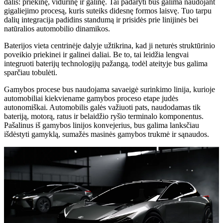
dalis: priekinę, vidurinę ir galinę. Tai padaryti bus galima naudojant
gigaliejimo procesą, kuris suteiks didesnę formos laisvę. Tuo tarpu
dalių integracija padidins standumą ir prisidės prie linijinės bei
natūralios automobilio dinamikos.
Baterijos vieta centrinėje dalyje užtikrina, kad ji neturės struktūrinio
poveikio priekinei ir galinei daliai. Be to, tai leidžia lengvai
integruoti baterijų technologijų pažangą, todėl ateityje bus galima
sparčiau tobulėti.
Gamybos procese bus naudojama savaeigė surinkimo linija, kurioje
automobiliai kiekviename gamybos proceso etape judės
autonomiškai. Automobilis galės važiuoti pats, naudodamas tik
bateriją, motorą, ratus ir belaidžio ryšio terminalo komponentus.
Pašalinus iš gamybos linijos konvejerius, bus galima lanksčiau
išdėstyti gamyklą, sumažės masinės gamybos trukmė ir sąnaudos.