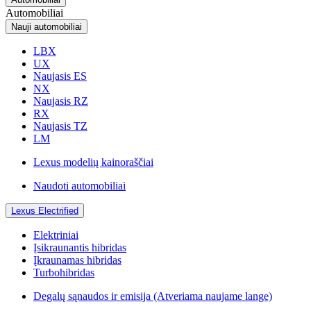
Automobiliai
Nauji automobiliai
LBX
UX
Naujasis ES
NX
Naujasis RZ
RX
Naujasis TZ
LM
Lexus modelių kainoraščiai
Naudoti automobiliai
Lexus Electrified
Elektriniai
Įsikraunantis hibridas
Įkraunamas hibridas
Turbohibridas
Degalų sąnaudos ir emisija
(Atveriama naujame lange)