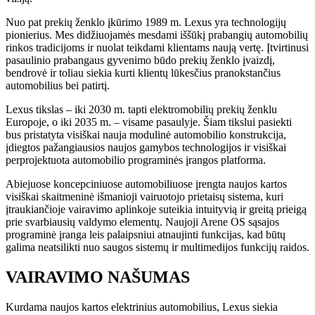
Nuo pat prekių ženklo įkūrimo 1989 m. Lexus yra technologijų
pionierius. Mes didžiuojamės mesdami iššūkį prabangių automobilių
rinkos tradicijoms ir nuolat teikdami klientams naują vertę. Įtvirtinusi
pasaulinio prabangaus gyvenimo būdo prekių ženklo įvaizdį,
bendrovė ir toliau siekia kurti klientų lūkesčius pranokstančius
automobilius bei patirtį.
Lexus tikslas – iki 2030 m. tapti elektromobilių prekių ženklu
Europoje, o iki 2035 m. – visame pasaulyje. Šiam tikslui pasiekti
bus pristatyta visiškai nauja modulinė automobilio konstrukcija,
įdiegtos pažangiausios naujos gamybos technologijos ir visiškai
perprojektuota automobilio programinės įrangos platforma.
Abiejuose koncepciniuose automobiliuose įrengta naujos kartos
visiškai skaitmeninė išmanioji vairuotojo prietaisų sistema, kuri
įtraukiančioje vairavimo aplinkoje suteikia intuityvią ir greitą prieigą
prie svarbiausių valdymo elementų. Naujoji Arene OS sąsajos
programinė įranga leis palaipsniui atnaujinti funkcijas, kad būtų
galima neatsilikti nuo saugos sistemų ir multimedijos funkcijų raidos.
VAIRAVIMO NAŠUMAS
Kurdama naujos kartos elektrinius automobilius, Lexus siekia