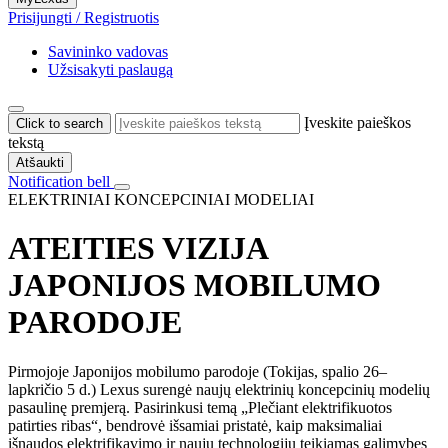
Prisijungti / Registruotis
Savininko vadovas
Užsisakyti paslaugą
Įveskite paieškos
Click to search
tekstą
Atšaukti
Notification bell
ELEKTRINIAI KONCEPCINIAI MODELIAI
ATEITIES VIZIJA
JAPONIJOS MOBILUMO
PARODOJE
Pirmojoje Japonijos mobilumo parodoje (Tokijas, spalio 26–
lapkričio 5 d.) Lexus surengė naujų elektrinių koncepcinių modelių
pasaulinę premjerą. Pasirinkusi temą „Plečiant elektrifikuotos
patirties ribas“, bendrovė išsamiai pristatė, kaip maksimaliai
išnaudos elektrifikavimo ir naujų technologijų teikiamas galimybes