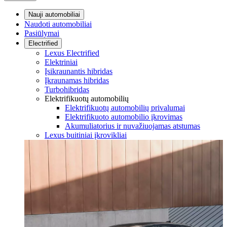
Nauji automobiliai
Naudoti automobiliai
Pasiūlymai
Electrified
Lexus Electrified
Elektriniai
Įsikraunantis hibridas
Įkraunamas hibridas
Turbohibridas
Elektrifikuotų automobilių
Elektrifikuotų automobilių privalumai
Elektrifikuoto automobilio įkrovimas
Akumuliatorius ir nuvažiuojamas atstumas
Lexus buitiniai įkrovikliai