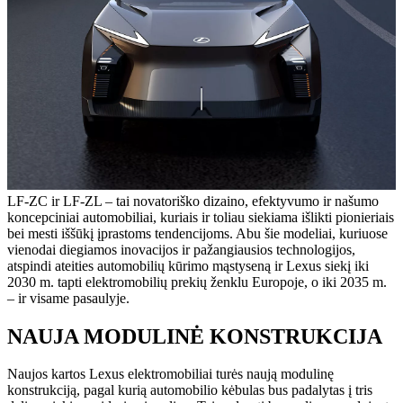
LF-ZC ir LF-ZL – tai novatoriško dizaino, efektyvumo ir našumo
koncepciniai automobiliai, kuriais ir toliau siekiama išlikti pionieriais
bei mesti iššūkį įprastoms tendencijoms. Abu šie modeliai, kuriuose
vienodai diegiamos inovacijos ir pažangiausios technologijos,
atspindi ateities automobilių kūrimo mąstyseną ir Lexus siekį iki
2030 m. tapti elektromobilių prekių ženklu Europoje, o iki 2035 m.
– ir visame pasaulyje.
NAUJA MODULINĖ KONSTRUKCIJA
Naujos kartos Lexus elektromobiliai turės naują modulinę
konstrukciją, pagal kurią automobilio kėbulas bus padalytas į tris