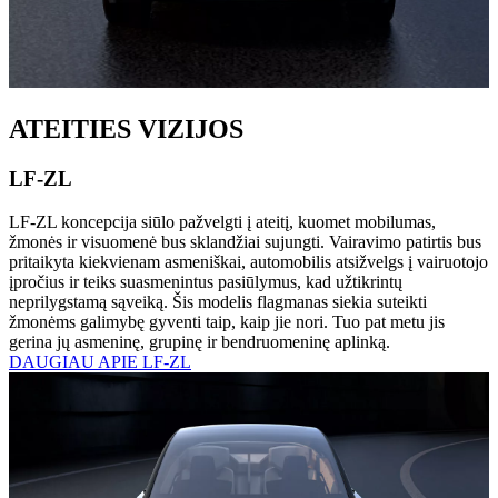
ATEITIES VIZIJOS
LF-ZL
LF-ZL koncepcija siūlo pažvelgti į ateitį, kuomet mobilumas,
žmonės ir visuomenė bus sklandžiai sujungti. Vairavimo patirtis bus
pritaikyta kiekvienam asmeniškai, automobilis atsižvelgs į vairuotojo
įpročius ir teiks suasmenintus pasiūlymus, kad užtikrintų
neprilygstamą sąveiką. Šis modelis flagmanas siekia suteikti
žmonėms galimybę gyventi taip, kaip jie nori. Tuo pat metu jis
gerina jų asmeninę, grupinę ir bendruomeninę aplinką.
DAUGIAU APIE LF-ZL