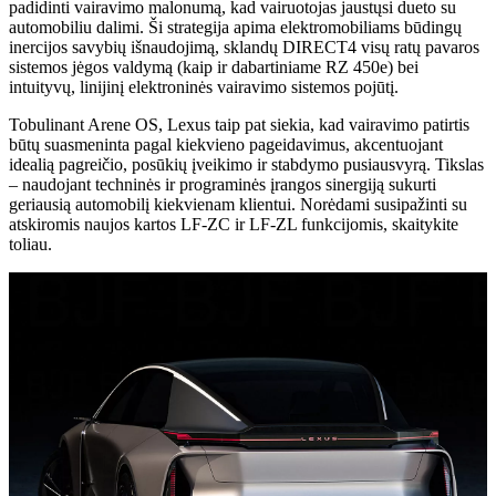
padidinti vairavimo malonumą, kad vairuotojas jaustųsi dueto su
automobiliu dalimi. Ši strategija apima elektromobiliams būdingų
inercijos savybių išnaudojimą, sklandų DIRECT4 visų ratų pavaros
sistemos jėgos valdymą (kaip ir dabartiniame RZ 450e) bei
intuityvų, linijinį elektroninės vairavimo sistemos pojūtį.
Tobulinant Arene OS, Lexus taip pat siekia, kad vairavimo patirtis
būtų suasmeninta pagal kiekvieno pageidavimus, akcentuojant
idealią pagreičio, posūkių įveikimo ir stabdymo pusiausvyrą. Tikslas
– naudojant techninės ir programinės įrangos sinergiją sukurti
geriausią automobilį kiekvienam klientui. Norėdami susipažinti su
atskiromis naujos kartos LF-ZC ir LF-ZL funkcijomis, skaitykite
toliau.