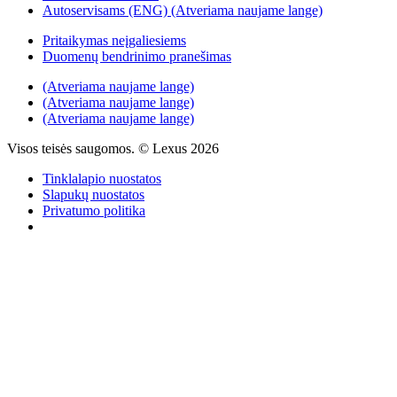
Autoservisams (ENG)
(Atveriama naujame lange)
Pritaikymas neįgaliesiems
Duomenų bendrinimo pranešimas
(Atveriama naujame lange)
(Atveriama naujame lange)
(Atveriama naujame lange)
Visos teisės saugomos. © Lexus 2026
Tinklalapio nuostatos
Slapukų nuostatos
Privatumo politika