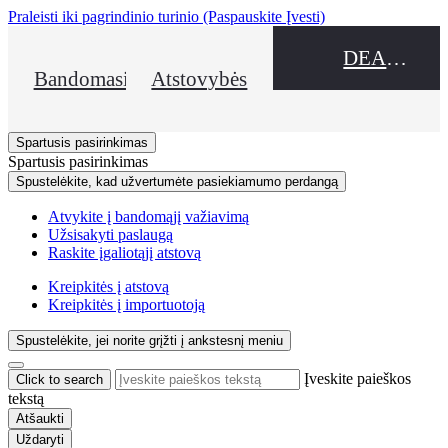
Praleisti iki pagrindinio turinio
(Paspauskite Įvesti)
DEALER NAME
Bandomasis važiavimas
Atstovybės
Spartusis pasirinkimas
Spartusis pasirinkimas
Spustelėkite, kad užvertumėte pasiekiamumo perdangą
Atvykite į bandomąjį važiavimą
Užsisakyti paslaugą
Raskite įgaliotąjį atstovą
Kreipkitės į atstovą
Kreipkitės į importuotoją
Spustelėkite, jei norite grįžti į ankstesnį meniu
Įveskite paieškos
Click to search
tekstą
Atšaukti
Uždaryti