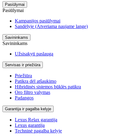
Pasiūlymai
Pasiūlymai
Kampanijos pasiūlymai
Sandėlyje
(Atveriama naujame lange)
Savininkams
Savininkams
Užsisakyti paslaugą
Servisas ir priežiūra
Priežiūra
Patikra dėl atšaukimo
Hibridinės sistemos būklės patikra
Oro filtro valymas
Padangos
Garantija ir pagalba kelyje
Lexus Relax garantija
Lexus garantija
Techninė pagalba kelyje