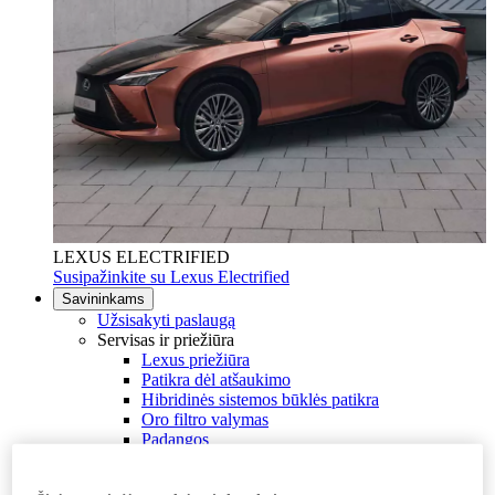
LEXUS ELECTRIFIED
Susipažinkite su Lexus Electrified
Savininkams
Užsisakyti paslaugą
Servisas ir priežiūra
Lexus priežiūra
Patikra dėl atšaukimo
Hibridinės sistemos būklės patikra
Oro filtro valymas
Padangos
Lexus Draudimas
Garantija ir pagalba kelyje