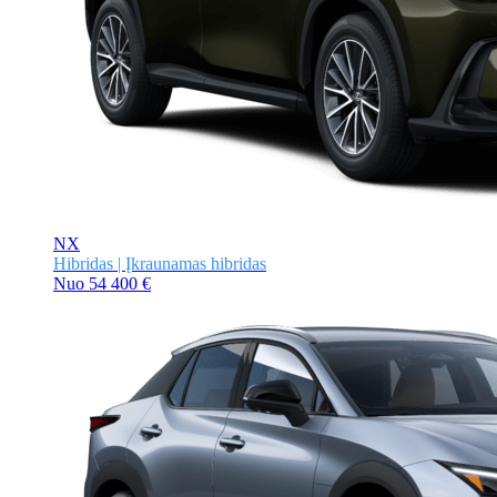
NX
Hibridas | Įkraunamas hibridas
Nuo
54 400 €