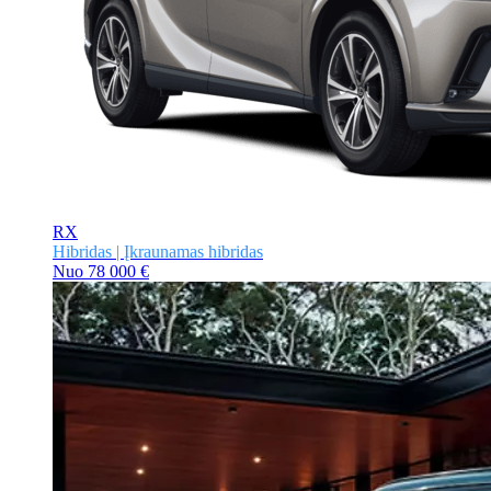
RX
Hibridas | Įkraunamas hibridas
Nuo
78 000 €