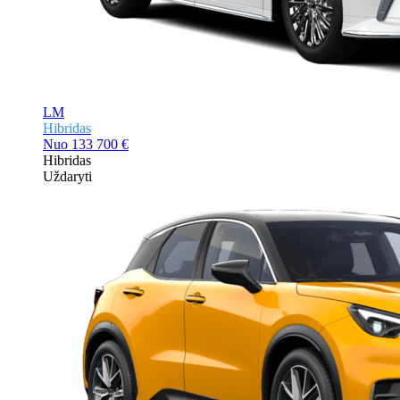
LM
Hibridas
Nuo
133 700 €
Hibridas
Uždaryti