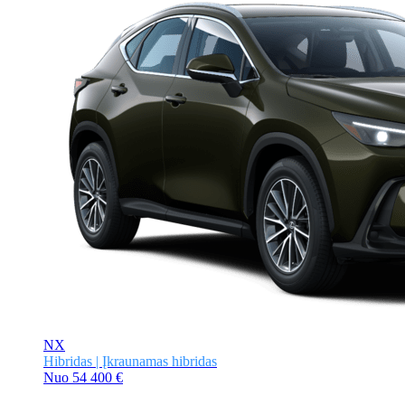
NX
Hibridas | Įkraunamas hibridas
Nuo
54 400 €