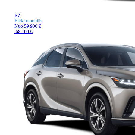
RZ
Elektromobilis
Nuo
59 900 €
68 100 €