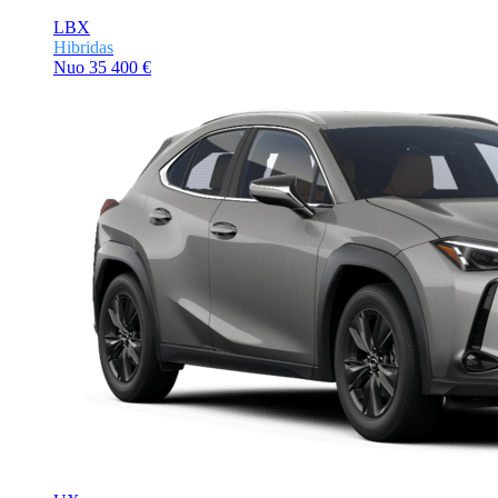
LBX
Hibridas
Nuo
35 400 €