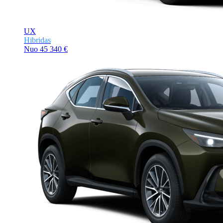
UX
Hibridas
Nuo
45 340 €