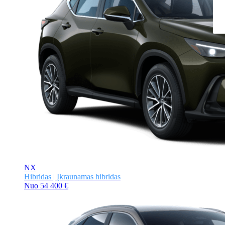
NX
Hibridas | Įkraunamas hibridas
Nuo
54 400 €