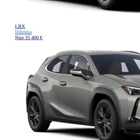
LBX
Hibridas
Nuo
35 400 €