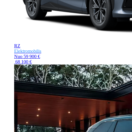
RZ
Elektromobilis
Nuo
59 900 €
68 100 €