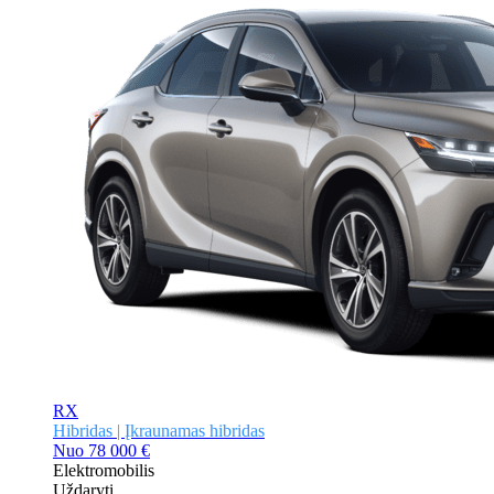
RX
Hibridas | Įkraunamas hibridas
Nuo
78 000 €
Elektromobilis
Uždaryti