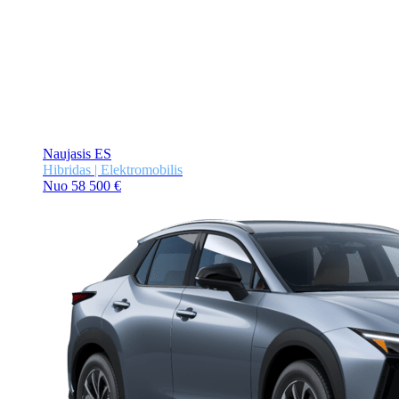
Naujasis ES
Hibridas | Elektromobilis
Nuo 58 500 €