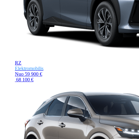
RZ
Elektromobilis
Nuo
59 900 €
68 100 €