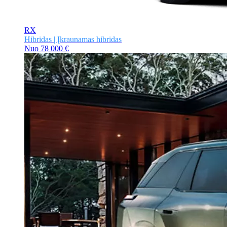
RX
Hibridas | Įkraunamas hibridas
Nuo
78 000 €