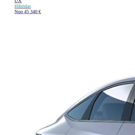
UX
Hibridas
Nuo
45 340 €