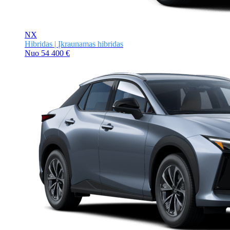
NX
Hibridas | Įkraunamas hibridas
Nuo
54 400 €