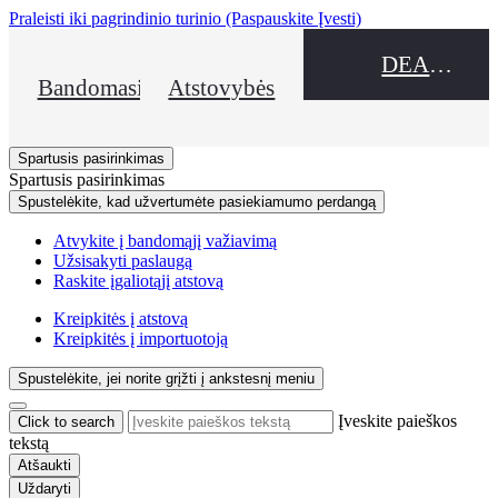
Praleisti iki pagrindinio turinio
(Paspauskite Įvesti)
DEALER NAME
Bandomasis važiavimas
Atstovybės
Spartusis pasirinkimas
Spartusis pasirinkimas
Spustelėkite, kad užvertumėte pasiekiamumo perdangą
Atvykite į bandomąjį važiavimą
Užsisakyti paslaugą
Raskite įgaliotąjį atstovą
Kreipkitės į atstovą
Kreipkitės į importuotoją
Spustelėkite, jei norite grįžti į ankstesnį meniu
Įveskite paieškos
Click to search
tekstą
Atšaukti
Uždaryti