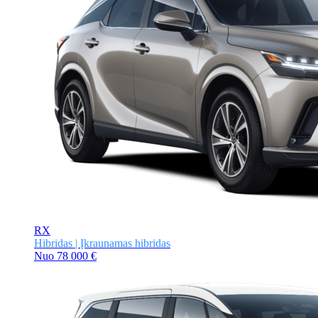
RX
Hibridas | Įkraunamas hibridas
Nuo
78 000 €