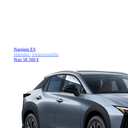
Naujasis ES
Hibridas | Elektromobilis
Nuo 58 500 €