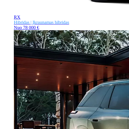
RX
Hibridas | Įkraunamas hibridas
Nuo
78 000 €