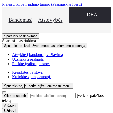
Praleisti iki pagrindinio turinio
(Paspauskite Įvesti)
DEALER NAME
Bandomasis važiavimas
Atstovybės
Spartusis pasirinkimas
Spartusis pasirinkimas
Spustelėkite, kad užvertumėte pasiekiamumo perdangą
Atvykite į bandomąjį važiavimą
Užsisakyti paslaugą
Raskite įgaliotąjį atstovą
Kreipkitės į atstovą
Kreipkitės į importuotoją
Spustelėkite, jei norite grįžti į ankstesnį meniu
Įveskite paieškos
Click to search
tekstą
Atšaukti
Uždaryti