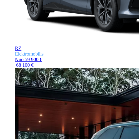
RZ
Elektromobilis
Nuo
59 900 €
68 100 €