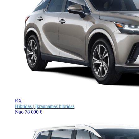
RX
Hibridas | Įkraunamas hibridas
Nuo
78 000 €