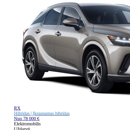
RX
Hibridas | Įkraunamas hibridas
Nuo
78 000 €
Elektromobilis
Uždaryti