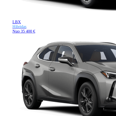
LBX
Hibridas
Nuo
35 400 €