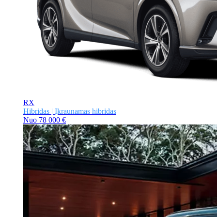
RX
Hibridas | Įkraunamas hibridas
Nuo
78 000 €