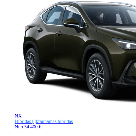
NX
Hibridas | Įkraunamas hibridas
Nuo
54 400 €