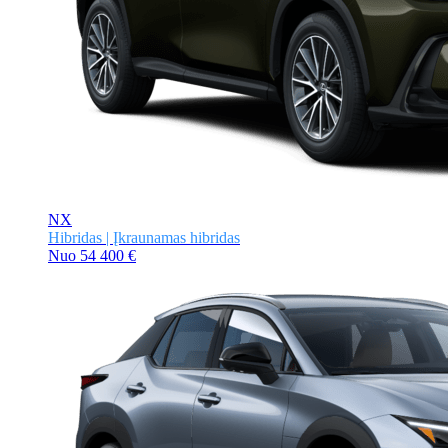
NX
Hibridas | Įkraunamas hibridas
Nuo
54 400 €