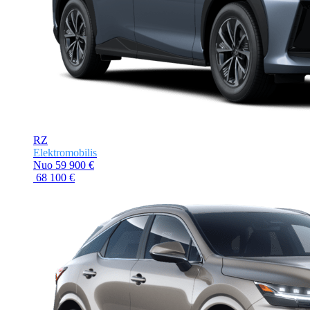
RZ
Elektromobilis
Nuo
59 900 €
68 100 €