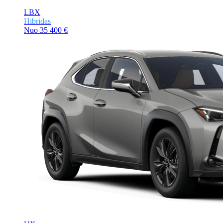
LBX
Hibridas
Nuo
35 400 €