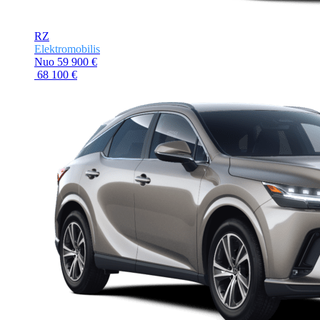
RZ
Elektromobilis
Nuo
59 900 €
68 100 €