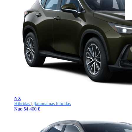
NX
Hibridas | Įkraunamas hibridas
Nuo
54 400 €