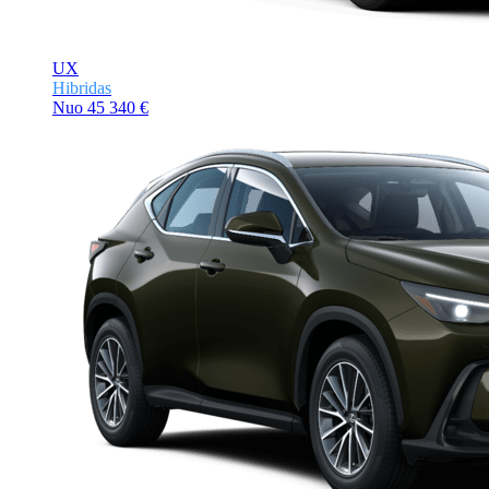
UX
Hibridas
Nuo
45 340 €