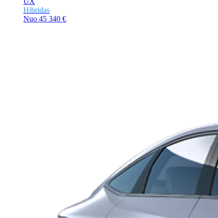
UX
Hibridas
Nuo
45 340 €