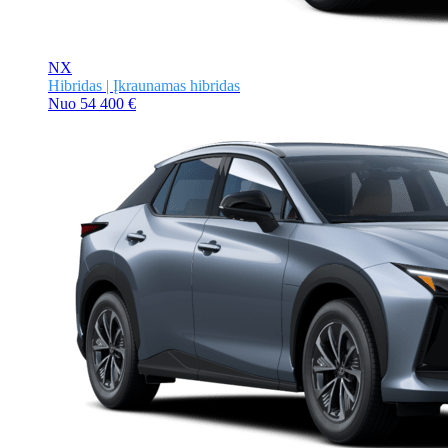
NX
Hibridas | Įkraunamas hibridas
Nuo
54 400 €