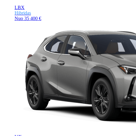
LBX
Hibridas
Nuo
35 400 €