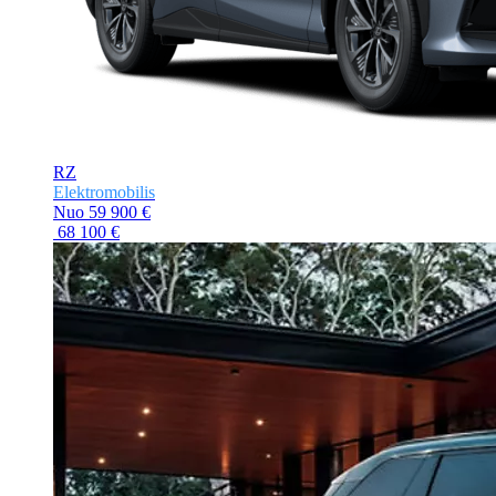
RZ
Elektromobilis
Nuo
59 900 €
68 100 €