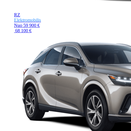
RZ
Elektromobilis
Nuo
59 900 €
68 100 €