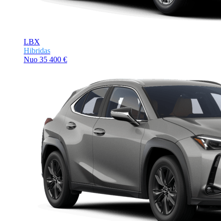
LBX
Hibridas
Nuo
35 400 €