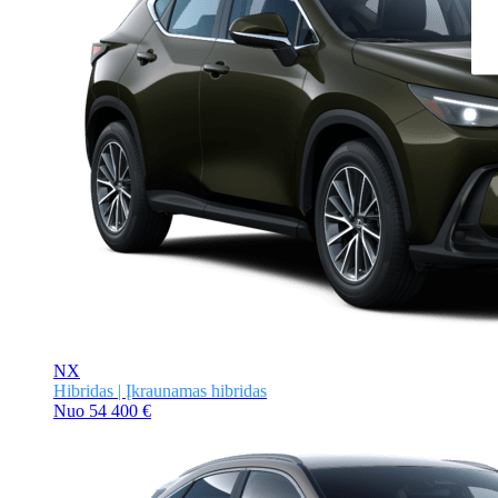
NX
Hibridas | Įkraunamas hibridas
Nuo
54 400 €