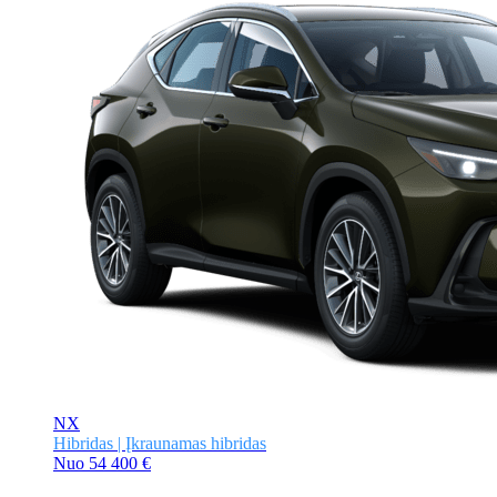
NX
Hibridas | Įkraunamas hibridas
Nuo
54 400 €