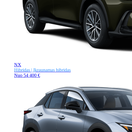
NX
Hibridas | Įkraunamas hibridas
Nuo
54 400 €