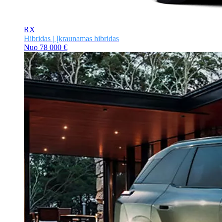
RX
Hibridas | Įkraunamas hibridas
Nuo
78 000 €