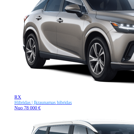
RX
Hibridas | Įkraunamas hibridas
Nuo
78 000 €