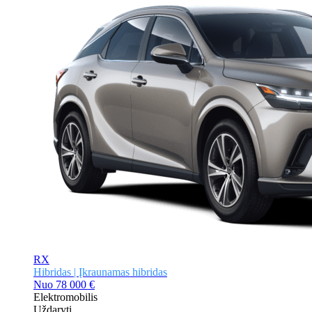
RX
Hibridas | Įkraunamas hibridas
Nuo
78 000 €
Elektromobilis
Uždaryti