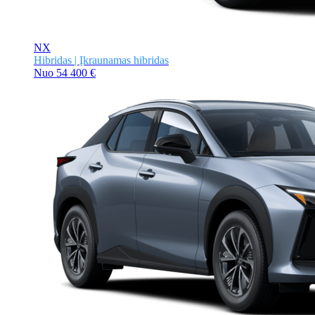
NX
Hibridas | Įkraunamas hibridas
Nuo
54 400 €