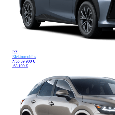
RZ
Elektromobilis
Nuo
59 900 €
68 100 €