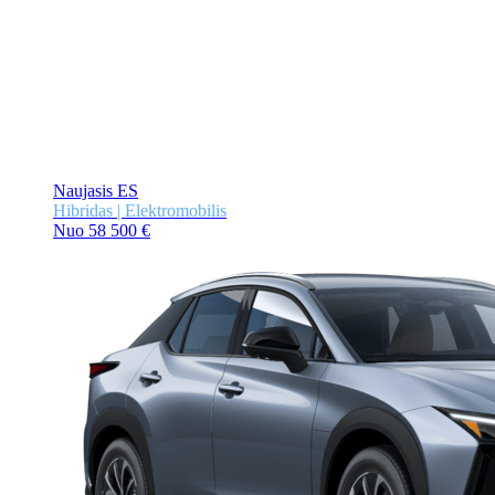
Naujasis ES
Hibridas | Elektromobilis
Nuo 58 500 €