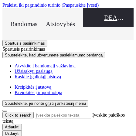
Praleisti iki pagrindinio turinio
(Paspauskite Įvesti)
DEALER NAME
Bandomasis važiavimas
Atstovybės
Spartusis pasirinkimas
Spartusis pasirinkimas
Spustelėkite, kad užvertumėte pasiekiamumo perdangą
Atvykite į bandomąjį važiavimą
Užsisakyti paslaugą
Raskite įgaliotąjį atstovą
Kreipkitės į atstovą
Kreipkitės į importuotoją
Spustelėkite, jei norite grįžti į ankstesnį meniu
Įveskite paieškos
Click to search
tekstą
Atšaukti
Uždaryti