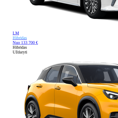
LM
Hibridas
Nuo
133 700 €
Hibridas
Uždaryti