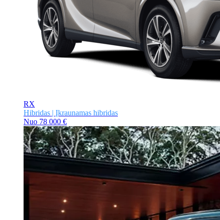
RX
Hibridas | Įkraunamas hibridas
Nuo
78 000 €