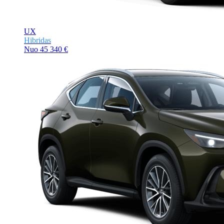
UX
Hibridas
Nuo
45 340 €