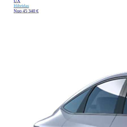
UX
Hibridas
Nuo
45 340 €