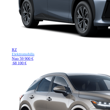
RZ
Elektromobilis
Nuo
59 900 €
68 100 €