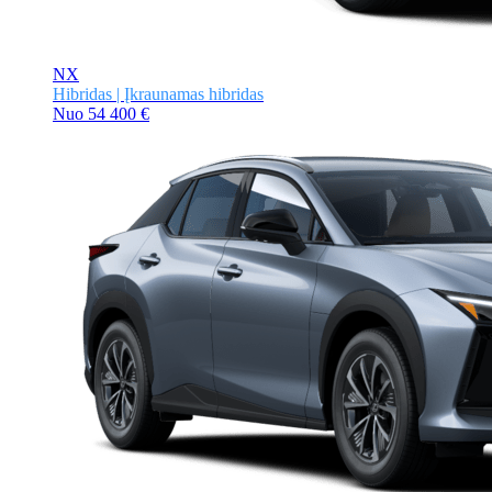
NX
Hibridas | Įkraunamas hibridas
Nuo
54 400 €