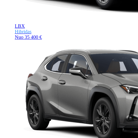
LBX
Hibridas
Nuo
35 400 €