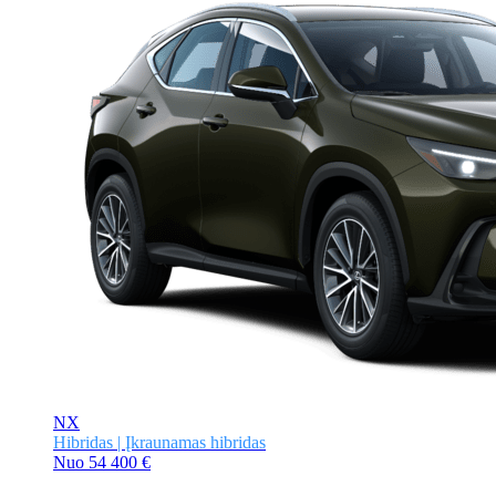
NX
Hibridas | Įkraunamas hibridas
Nuo
54 400 €