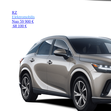
RZ
Elektromobilis
Nuo
59 900 €
68 100 €