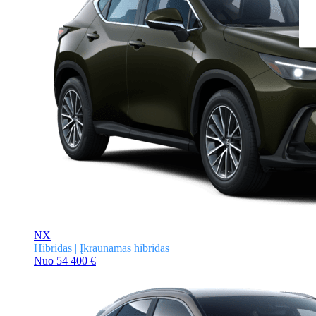
NX
Hibridas | Įkraunamas hibridas
Nuo
54 400 €