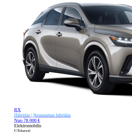
RX
Hibridas | Įkraunamas hibridas
Nuo
78 000 €
Elektromobilis
Uždaryti