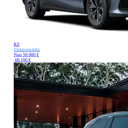
RZ
Elektromobilis
Nuo
59 900 €
68 100 €