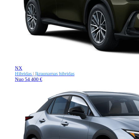
NX
Hibridas | Įkraunamas hibridas
Nuo
54 400 €