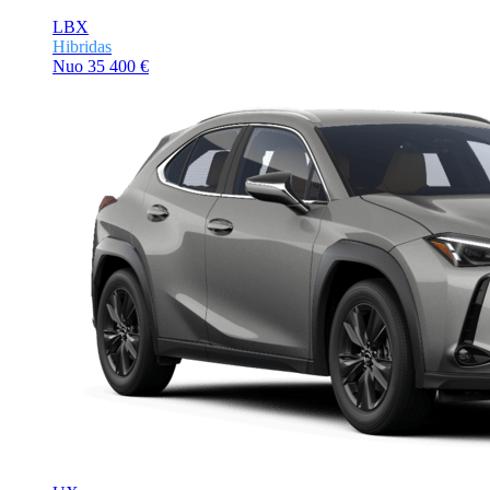
LBX
Hibridas
Nuo
35 400 €