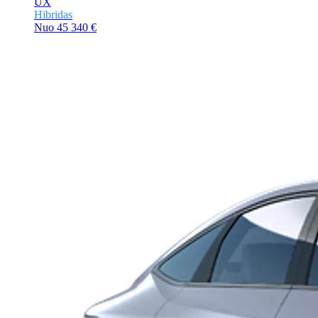
UX
Hibridas
Nuo
45 340 €