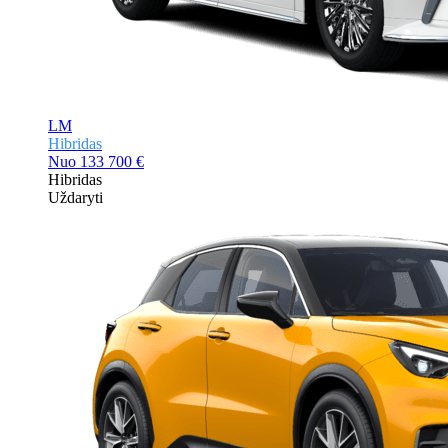
LM
Hibridas
Nuo
133 700 €
Hibridas
Uždaryti