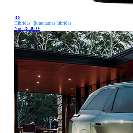
RX
Hibridas | Įkraunamas hibridas
Nuo
78 000 €