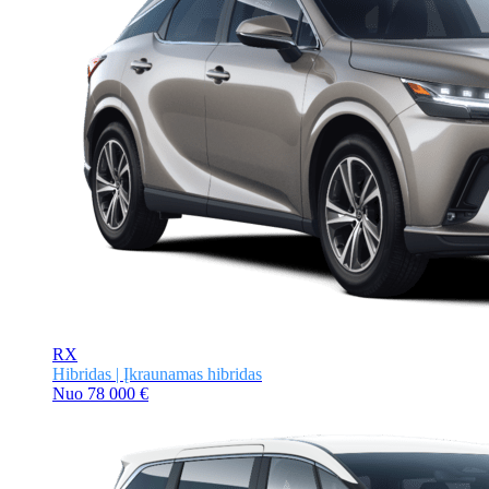
RX
Hibridas | Įkraunamas hibridas
Nuo
78 000 €