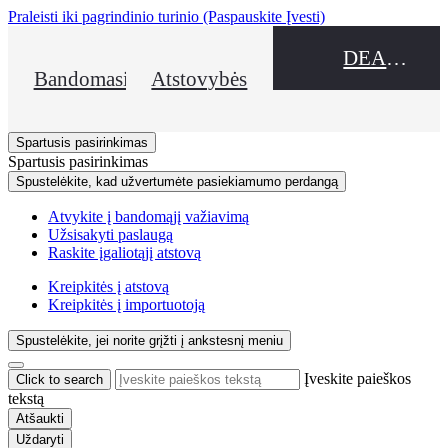
Praleisti iki pagrindinio turinio
(Paspauskite Įvesti)
DEALER NAME
Bandomasis važiavimas
Atstovybės
Spartusis pasirinkimas
Spartusis pasirinkimas
Spustelėkite, kad užvertumėte pasiekiamumo perdangą
Atvykite į bandomąjį važiavimą
Užsisakyti paslaugą
Raskite įgaliotąjį atstovą
Kreipkitės į atstovą
Kreipkitės į importuotoją
Spustelėkite, jei norite grįžti į ankstesnį meniu
Įveskite paieškos
Click to search
tekstą
Atšaukti
Uždaryti