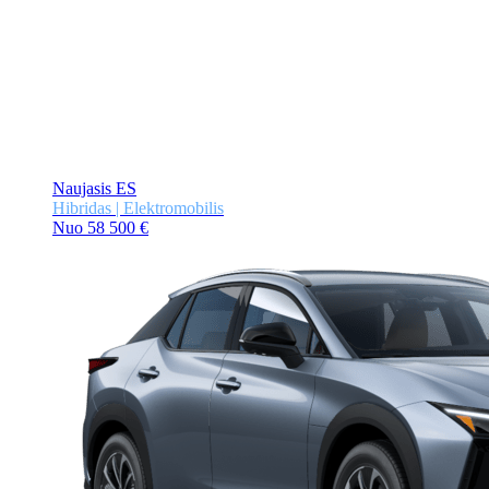
Naujasis ES
Hibridas | Elektromobilis
Nuo 58 500 €