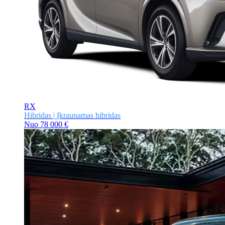
RX
Hibridas | Įkraunamas hibridas
Nuo
78 000 €