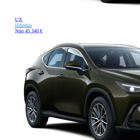
UX
Hibridas
Nuo
45 340 €