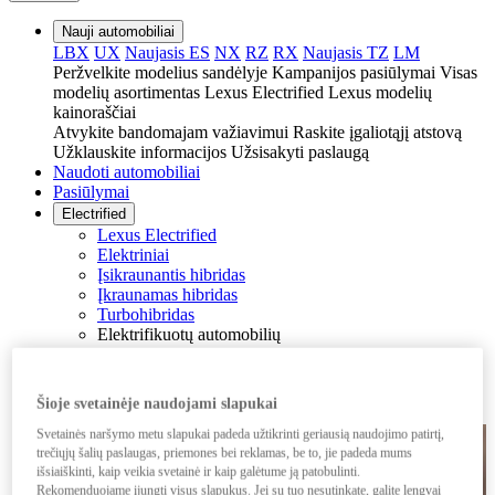
Nauji automobiliai
LBX
UX
Naujasis ES
NX
RZ
RX
Naujasis TZ
LM
Peržvelkite modelius sandėlyje
Kampanijos pasiūlymai
Visas
modelių asortimentas
Lexus Electrified
Lexus modelių
kainoraščiai
Atvykite bandomajam važiavimui
Raskite įgaliotąjį atstovą
Užklauskite informacijos
Užsisakyti paslaugą
Naudoti automobiliai
Pasiūlymai
Electrified
Lexus Electrified
Elektriniai
Įsikraunantis hibridas
Įkraunamas hibridas
Turbohibridas
Elektrifikuotų automobilių
Elektrifikuotų automobilių privalumai
Elektrifikuoto automobilio įkrovimas
Akumuliatorius ir nuvažiuojamas atstumas
Šioje svetainėje naudojami slapukai
Lexus buitiniai įkrovikliai
Svetainės naršymo metu slapukai padeda užtikrinti geriausią naudojimo patirtį,
trečiųjų šalių paslaugas, priemones bei reklamas, be to, jie padeda mums
išsiaiškinti, kaip veikia svetainė ir kaip galėtume ją patobulinti.
Rekomenduojame įjungti visus slapukus. Jei su tuo nesutinkate, galite lengvai