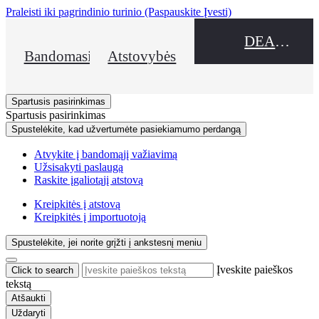
Praleisti iki pagrindinio turinio
(Paspauskite Įvesti)
DEALER NAME
Bandomasis važiavimas
Atstovybės
Spartusis pasirinkimas
Spartusis pasirinkimas
Spustelėkite, kad užvertumėte pasiekiamumo perdangą
Atvykite į bandomąjį važiavimą
Užsisakyti paslaugą
Raskite įgaliotąjį atstovą
Kreipkitės į atstovą
Kreipkitės į importuotoją
Spustelėkite, jei norite grįžti į ankstesnį meniu
Įveskite paieškos
Click to search
tekstą
Atšaukti
Uždaryti