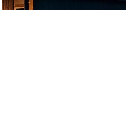
ATRASKITE NAUJĄJĮ TZ
PRADĖKITE PAŽINTĮ