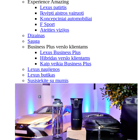
Experience Amazing
Lexus patirtis
Įkvėpti aistros vairuoti
Koncepciniai automobiliai
F Sport
Ateities vizijos
Dizainas
Sauga
Business Plus verslo klientams
Lexus Business Plus
Hibridas verslo klientams
Kaip veikia Business Plus
Lexus naujienos
Lexus butikas
Susisiekite su mumis