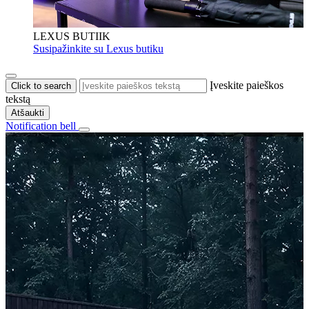
LEXUS BUTIIK
Susipažinkite su Lexus butiku
Įveskite paieškos
Click to search
tekstą
Atšaukti
Notification bell