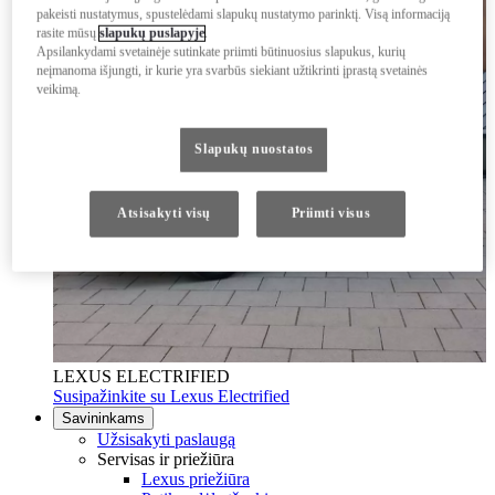
pakeisti nustatymus, spustelėdami slapukų nustatymo parinktį. Visą informaciją
rasite mūsų
slapukų puslapyje
.
Apsilankydami svetainėje sutinkate priimti būtinuosius slapukus, kurių
neįmanoma išjungti, ir kurie yra svarbūs siekiant užtikrinti įprastą svetainės
veikimą.
Slapukų nuostatos
Atsisakyti visų
Priimti visus
LEXUS ELECTRIFIED
Susipažinkite su Lexus Electrified
Savininkams
Užsisakyti paslaugą
Servisas ir priežiūra
Lexus priežiūra