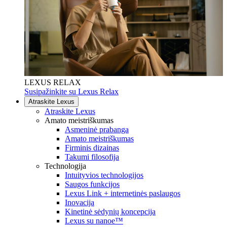
LEXUS RELAX
Susipažinkite su Lexus Relax
Atraskite Lexus
Atraskite Lexus
Amato meistriškumas
Asmeninė prabanga
Amato meistriškumas
Firminis dizainas
Takumi filosofija
Technologija
Intuityvios technologijos
Saugos funkcijos
Lexus Link + internetinės paslaugos
Inovacija
Kinetinė sėdynių koncepcija
Lexus su nanoe™