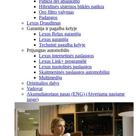
Patikra dėl atšaukimo
Hibridinės sistemos būklės patikra
Oro filtro valymas
Padangos
Lexus Draudimas
Garantija ir pagalba kelyje
Lexus Relax garantija
Lexus garantija
Techninė pagalba kelyje
Prijungtas automobilis
Lexus internetinės paslaugos
Lexus Link+ programėlė
Lexus nuotolinės paslaugos
Skaitmeninės paslaugos automobiliui
Multimedija
Originalios dalys
Vadovai
Akumuliatoriaus pasas (ENG)
(Atveriama naujame
lange)