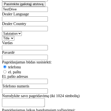
Pasirinkite įgaliotąjį atstovą
Dealer Language
Dealer Country
Vardas
Pavardė
Pageidaujamas būdas susisiekti:
telefonu
el. paštu
El. pašto adresas
Telefono numeris
Nurodykite savo pageidavimą (iki 1024 simbolių)
Pageidaujamas laikas bandomajam važiavimui: