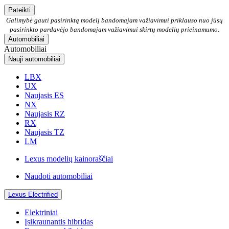
Pateikti
Galimybė gauti pasirinktą modelį bandomajam važiavimui priklauso nuo jūsų
pasirinkto pardavėjo bandomajam važiavimui skirtų modelių prieinamumo.
Automobiliai
Automobiliai
Nauji automobiliai
LBX
UX
Naujasis ES
NX
Naujasis RZ
RX
Naujasis TZ
LM
Lexus modelių kainoraščiai
Naudoti automobiliai
Lexus Electrified
Elektriniai
Įsikraunantis hibridas