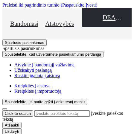
Praleisti iki pagrindinio turinio
(Paspauskite Įvesti)
DEALER NAME
Bandomasis važiavimas
Atstovybės
Spartusis pasirinkimas
Spartusis pasirinkimas
Spustelėkite, kad užvertumėte pasiekiamumo perdangą
Atvykite į bandomąjį važiavimą
Užsisakyti paslaugą
Raskite įgaliotąjį atstovą
Kreipkitės į atstovą
Kreipkitės į importuotoją
Spustelėkite, jei norite grįžti į ankstesnį meniu
Įveskite paieškos
Click to search
tekstą
Atšaukti
Uždaryti