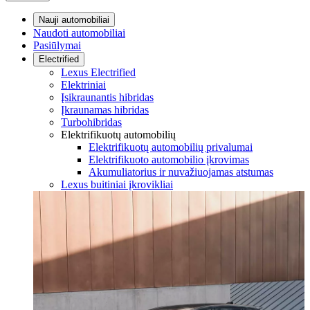
Nauji automobiliai
Naudoti automobiliai
Pasiūlymai
Electrified
Lexus Electrified
Elektriniai
Įsikraunantis hibridas
Įkraunamas hibridas
Turbohibridas
Elektrifikuotų automobilių
Elektrifikuotų automobilių privalumai
Elektrifikuoto automobilio įkrovimas
Akumuliatorius ir nuvažiuojamas atstumas
Lexus buitiniai įkrovikliai