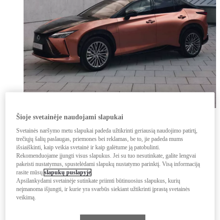
LEXUS ELECTRIFIED
Šioje svetainėje naudojami slapukai
Susipažinkite su Lexus Electrified
Svetainės naršymo metu slapukai padeda užtikrinti geriausią naudojimo patirtį,
Savininkams
trečiųjų šalių paslaugas, priemones bei reklamas, be to, jie padeda mums
Užsisakyti paslaugą
išsiaiškinti, kaip veikia svetainė ir kaip galėtume ją patobulinti.
Servisas ir priežiūra
Rekomenduojame įjungti visus slapukus. Jei su tuo nesutinkate, galite lengvai
Lexus priežiūra
pakeisti nustatymus, spustelėdami slapukų nustatymo parinktį. Visą informaciją
Patikra dėl atšaukimo
rasite mūsų
slapukų puslapyje
.
Hibridinės sistemos būklės patikra
Apsilankydami svetainėje sutinkate priimti būtinuosius slapukus, kurių
Oro filtro valymas
neįmanoma išjungti, ir kurie yra svarbūs siekiant užtikrinti įprastą svetainės
Padangos
veikimą.
Lexus Draudimas
Garantija ir pagalba kelyje