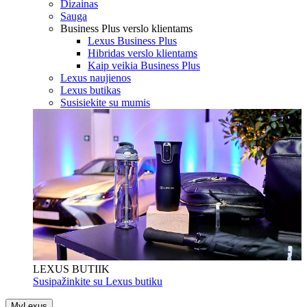
Dizainas
Sauga
Business Plus verslo klientams
Lexus Business Plus
Hibridas verslo klientams
Kaip veikia Business Plus
Lexus naujienos
Lexus butikas
Susisiekite su mumis
LEXUS BUTIIK
Susipažinkite su Lexus butiku
MyLexus