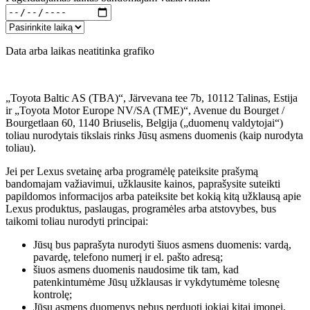
Data arba laikas neatitinka grafiko
„Toyota Baltic AS (TBA)“, Järvevana tee 7b, 10112 Talinas, Estija
ir „Toyota Motor Europe NV/SA (TME)“, Avenue du Bourget /
Bourgetlaan 60, 1140 Briuselis, Belgija („duomenų valdytojai“)
toliau nurodytais tikslais rinks Jūsų asmens duomenis (kaip nurodyta
toliau).
Jei per Lexus svetainę arba programėlę pateiksite prašymą
bandomajam važiavimui, užklausite kainos, paprašysite suteikti
papildomos informacijos arba pateiksite bet kokią kitą užklausą apie
Lexus produktus, paslaugas, programėles arba atstovybes, bus
taikomi toliau nurodyti principai:
Jūsų bus paprašyta nurodyti šiuos asmens duomenis: vardą,
pavardę, telefono numerį ir el. pašto adresą;
šiuos asmens duomenis naudosime tik tam, kad
patenkintumėme Jūsų užklausas ir vykdytumėme tolesnę
kontrolę;
Jūsų asmens duomenys nebus perduoti jokiai kitai įmonei,