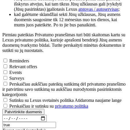
išskyrus atvejus, kai tam tikras Jūsų užklausas gali įvykdyti
(Jūsų pasirinktas) įgaliotasis Lexus
atstovas / autoservisas
;
kad galėtume sklandžiai sekti Jūsų užklausas, Jūsų asmens
duomenis saugosime tik 12 mėnesius nuo tos dienos, kai
mums juos pateikėte. Po to jie bus panaikinti.
Pirmiau pateiktas Privatumo pranešimas turi būti skaitomas kartu su
Lexus privatumo politika, kurioje aprašomi bendrieji Jūsų asmens
duomenų tvarkymo būdai. Turite perskaityti minėtus dokumentus ir
sutikti su jų nuostatais.
Reminders
Relevant offers
Events
Surveys
Perskaičiau aukščiau pateiktą sutikimą dėl privatumo pranešimo
ir patvirtinu savo sutikimą su aukščiau nurodytomis pasirinktomis
kategorijomis
Sutinku su Lexus svetainės politika Atidaroma naujame lange
Perskaičiau ir sutinku su
privatumo politika
Patvirtinkite duomenis