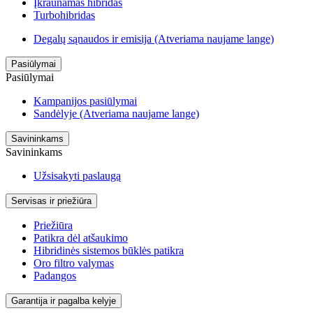
Įkraunamas hibridas
Turbohibridas
Degalų sąnaudos ir emisija
(Atveriama naujame lange)
Pasiūlymai
Pasiūlymai
Kampanijos pasiūlymai
Sandėlyje
(Atveriama naujame lange)
Savininkams
Savininkams
Užsisakyti paslaugą
Servisas ir priežiūra
Priežiūra
Patikra dėl atšaukimo
Hibridinės sistemos būklės patikra
Oro filtro valymas
Padangos
Garantija ir pagalba kelyje