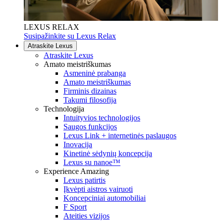
LEXUS RELAX
Susipažinkite su Lexus Relax
Atraskite Lexus
Atraskite Lexus
Amato meistriškumas
Asmeninė prabanga
Amato meistriškumas
Firminis dizainas
Takumi filosofija
Technologija
Intuityvios technologijos
Saugos funkcijos
Lexus Link + internetinės paslaugos
Inovacija
Kinetinė sėdynių koncepcija
Lexus su nanoe™
Experience Amazing
Lexus patirtis
Įkvėpti aistros vairuoti
Koncepciniai automobiliai
F Sport
Ateities vizijos