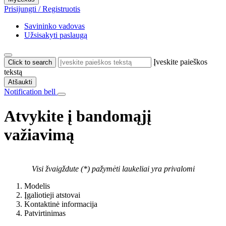
Prisijungti / Registruotis
Savininko vadovas
Užsisakyti paslaugą
Įveskite paieškos
Click to search
tekstą
Atšaukti
Notification bell
Atvykite į bandomąjį
važiavimą
Visi žvaigždute (*) pažymėti laukeliai yra privalomi
Modelis
Įgaliotieji atstovai
Kontaktinė informacija
Patvirtinimas