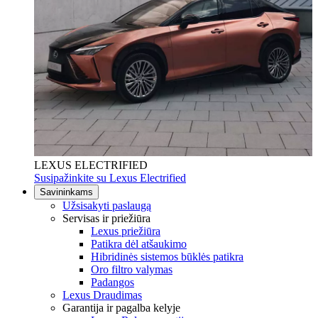
LEXUS ELECTRIFIED
Susipažinkite su Lexus Electrified
Savininkams
Užsisakyti paslaugą
Servisas ir priežiūra
Lexus priežiūra
Patikra dėl atšaukimo
Hibridinės sistemos būklės patikra
Oro filtro valymas
Padangos
Lexus Draudimas
Garantija ir pagalba kelyje