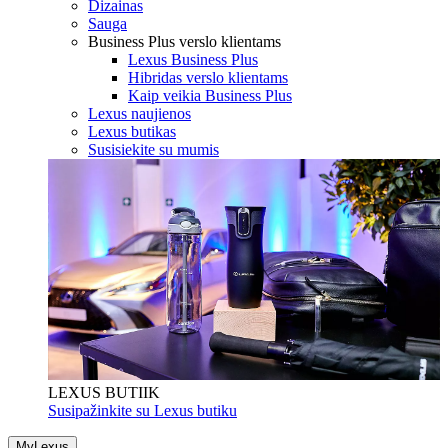
Dizainas
Sauga
Business Plus verslo klientams
Lexus Business Plus
Hibridas verslo klientams
Kaip veikia Business Plus
Lexus naujienos
Lexus butikas
Susisiekite su mumis
LEXUS BUTIIK
Susipažinkite su Lexus butiku
MyLexus