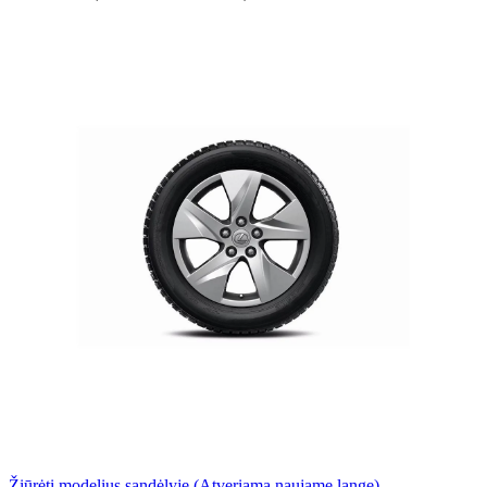
Žiūrėti modelius sandėlyje
(Atveriama naujame lange)