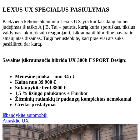
LEXUS UX SPECIALUS PASIŪLYMAS
Kiekviena kelionė atnaujintu Lexus UX yra kur kas daugiau nei
judėjimas iš taško A į B. Tai – patirtis, kurią kuria sportiškas, tikslus
valdymas, akimirksniu reaguojanti, įsikraunanti hibridinė pavara ir
atnaujintas dizainas. Taigi nenustebkite, kad praeiviai atsisuks
pasižiūrėti dar kartą.
Savaime įsikraunančio hibrido UX 300h F SPORT Design:
Mėnesinė įmoka – nuo 345 €
Kaina nuo 39 900 €
Sutaupykite bent 8800 €
1,5 % lizingo palūkanos + Euribor
Žieminių ratlankių ir padangų komplektas nemokamai
Greitas pristatymas
Išbandykite automobilį
Atraskite UX