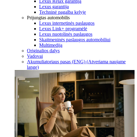
Lexus Relax garantija
Lexus garantija
Techninė pagalba kelyje
Prijungtas automobilis
Lexus internetinės paslaugos
Lexus Link+ programėlė
Lexus nuotolinės paslaugos
Skaitmeninės paslaugos automobiliui
Multimedija
Originalios dalys
Vadovai
Akumuliatoriaus pasas (ENG)
(Atveriama naujame
lange)