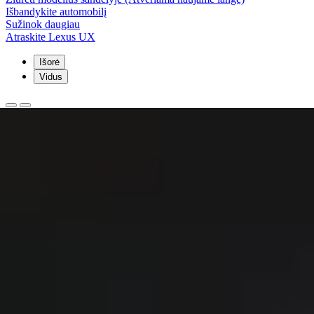
Išbandykite automobilį
Sužinok daugiau
Atraskite Lexus UX
Išorė
Vidus