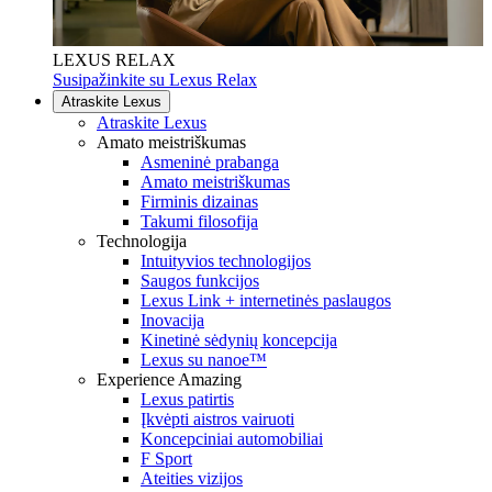
LEXUS RELAX
Susipažinkite su Lexus Relax
Atraskite Lexus
Atraskite Lexus
Amato meistriškumas
Asmeninė prabanga
Amato meistriškumas
Firminis dizainas
Takumi filosofija
Technologija
Intuityvios technologijos
Saugos funkcijos
Lexus Link + internetinės paslaugos
Inovacija
Kinetinė sėdynių koncepcija
Lexus su nanoe™
Experience Amazing
Lexus patirtis
Įkvėpti aistros vairuoti
Koncepciniai automobiliai
F Sport
Ateities vizijos