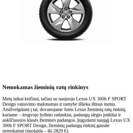
Nemokamas žieminių ratų rinkinys
Metų laikai keičiasi, tačiau su naujuoju Lexus UX 300h F SPORT
Design vairavimo malonumas ir ramybė išlieka ištisus metus.
Atsižvelgdami į tai, dovanojame Jums Lexus žieminių ratų rinkinį,
kuriame – lengvojo lydinio ratlankiai, padangų slėgio jutikliai ir
aukščiausios klasės žieminės padangos. Įsigydami naująjį Lexus UX
300h F SPORT Design, žieminių padangų rinkinį gausite
nemokamai (nuolaida – iki 2829 €).