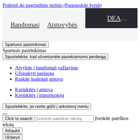
Praleisti iki pagrindinio turinio
(Paspauskite Įvesti)
DEALER NAME
Bandomasis važiavimas
Atstovybės
Spartusis pasirinkimas
Spartusis pasirinkimas
Spustelėkite, kad užvertumėte pasiekiamumo perdangą
Atvykite į bandomąjį važiavimą
Užsisakyti paslaugą
Raskite įgaliotąjį atstovą
Kreipkitės į atstovą
Kreipkitės į importuotoją
Spustelėkite, jei norite grįžti į ankstesnį meniu
Įveskite paieškos
Click to search
tekstą
Atšaukti
Uždaryti