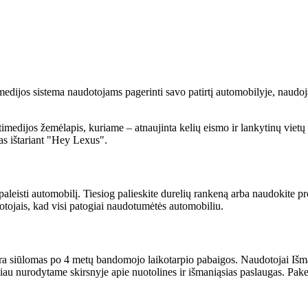
dijos sistema naudotojams pagerinti savo patirtį automobilyje, naudoja
medijos žemėlapis, kuriame – atnaujinta kelių eismo ir lankytinų vietų
as ištariant "Hey Lexus".
ir paleisti automobilį. Tiesiog palieskite durelių rankeną arba naudokite
dotojais, kad visi patogiai naudotumėtės automobiliu.
r yra siūlomas po 4 metų bandomojo laikotarpio pabaigos. Naudotojai I
rmiau nurodytame skirsnyje apie nuotolines ir išmaniąsias paslaugas. Pak