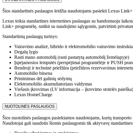
Šios standartinės paslaugos leidžia naudotojams pasiekti Lexus Link+
Lexus teikia standartines internetines paslaugas su bandomuoju laikot
Link+ programėlę, sutikti su naudojimo sąlygomis, patvirtinti privatu
Standartinių paslaugų turinys:
Vairavimo analizė, hibrido ir elektromobilio vairavimo instrukt
Degalų lygis
Rasti mano automobilį (rasti pastatytą automobilį žemėlapyje)
Įspėjamosios lemputės (perspėjimai programėlėje ir PUSH pran
Bendroji ir techninė priežiūra (priežiūros rezervavimas internetu
Automobilio būsena
Priminimas dėl galinių sėdynių
Elektromobilio akumuliatoriaus valdymas
Viešasis įkrovimas (LV informacija – įkrovimo stotelės paieška
Lexus HomeCharge
NUOTOLINĖS PASLAUGOS
Šios nuotolinės paslaugos pasiekiamos naudotojams, kurių transporto
Naudotojai gali naudotis šiomis paslaugomis tik aktyvavę standartin