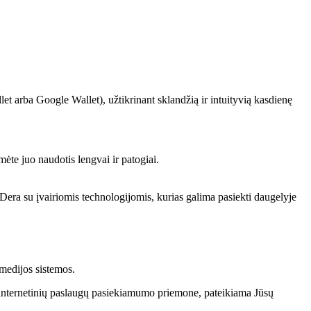
let arba Google Wallet), užtikrinant sklandžią ir intuityvią kasdienę
mėte juo naudotis lengvai ir patogiai.
Dera su įvairiomis technologijomis, kurias galima pasiekti daugelyje
imedijos sistemos.
s internetinių paslaugų pasiekiamumo priemone, pateikiama Jūsų