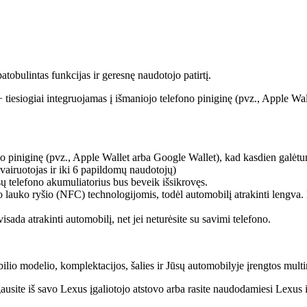
patobulintas funkcijas ir geresnę naudotojo patirtį.
+ tiesiogiai integruojamas į išmaniojo telefono piniginę (pvz., Apple Wal
fono piniginę (pvz., Apple Wallet arba Google Wallet), kad kasdien galėtu
 vairuotojas ir iki 6 papildomų naudotojų)
ūsų telefono akumuliatorius bus beveik išsikrovęs.
 lauko ryšio (NFC) technologijomis, todėl automobilį atrakinti lengva. 
sada atrakinti automobilį, net jei neturėsite su savimi telefono.
ilio modelio, komplektacijos, šalies ir Jūsų automobilyje įrengtos mult
ausite iš savo Lexus įgaliotojo atstovo arba rasite naudodamiesi Lexu