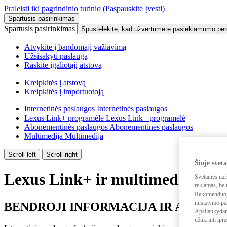
Praleisti iki pagrindinio turinio
(Paspauskite Įvesti)
Spartusis pasirinkimas
Spartusis pasirinkimas
Spustelėkite, kad užvertumėte pasiekiamumo pe
Atvykite į bandomąjį važiavimą
Užsisakyti paslaugą
Raskite įgaliotąjį atstovą
Kreipkitės į atstovą
Kreipkitės į importuotoją
Internetinės paslaugos
Internetinės paslaugos
Lexus Link+ programėlė
Lexus Link+ programėlė
Abonementinės paslaugos
Abonementinės paslaugos
Multimedija
Multimedija
Scroll left
Scroll right
Šioje svet
Lexus Link+ ir multimedijo
Svetainės nar
reklamas, be t
Rekomenduojam
nustatymo par
BENDROJI INFORMACIJA IR ATSAK
Apsilankydami
užtikrinti įpr