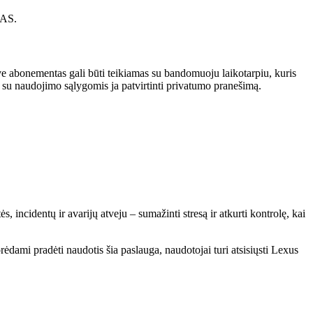
AS.
e abonementas gali būti teikiamas su bandomuoju laikotarpiu, kuris
i su naudojimo sąlygomis ja patvirtinti privatumo pranešimą.
incidentų ir avarijų atveju – sumažinti stresą ir atkurti kontrolę, kai
dami pradėti naudotis šia paslauga, naudotojai turi atsisiųsti Lexus