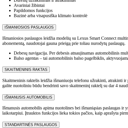
Durelių užrakinimas ir atrakinimas
Avariniai žibintai
Papildomos funkcijos
Bazinė arba visapusiška klimato kontrolė
IŠMANIOSIOS PASLAUGOS
Išmaniosios paslaugos leidžia modelių su Lexus Smart Connect multime
abonementą, naudotojai gauna prieigą prie toliau nurodytų paslaugų.
Debesų navigacija. Per debesis atnaujinamas automobilinis multi
Balso agentas – tai automobilinis balso pagelbiklis, aktyvuojam
SKAITMENINIS RAKTAS
Skaitmeninis raktelis leidžia išmaniuoju telefonu užrakinti, atrakinti 
galite nuotoliniu būdu bendrinti savo skaitmeninį raktelį su dar 4 nau
IŠMANUSIS AUTOMOBILIS
Išmanusis automobilis apima nuotolines bei išmaniąsias paslaugas i
laikotarpiui. Įtrauktos funkcijos lieka tokios pačios, kaip aprašyta pi
STANDARTINĖS PASLAUGOS