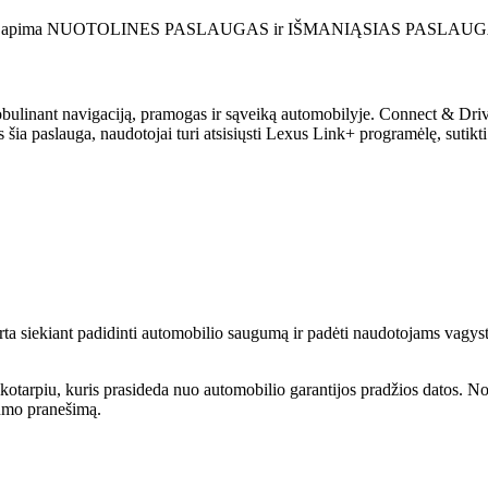
 jos apima NUOTOLINES PASLAUGAS ir IŠMANIĄSIAS PASLAUG
obulinant navigaciją, pramogas ir sąveiką automobilyje. Connect & Driv
šia paslauga, naudotojai turi atsisiųsti Lexus Link+ programėlę, sutikt
 siekiant padidinti automobilio saugumą ir padėti naudotojams vagystės, 
arpiu, kuris prasideda nuo automobilio garantijos pradžios datos. Norė
tumo pranešimą.