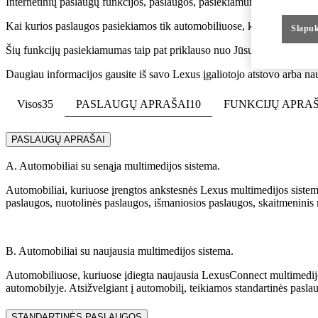
Internetinių paslaugų funkcijos, paslaugos, pasiekiamumas ir bandomoj
Kai kurios paslaugos pasiekiamos tik automobiliuose, kuriuose įrengto
Slapuk
Šių funkcijų pasiekiamumas taip pat priklauso nuo Jūsų automobilyje į
Daugiau informacijos gausite iš savo Lexus įgaliotojo atstovo arba n
Visos
35
PASLAUGŲ APRAŠAI
10
FUNKCIJŲ APRAŠ
PASLAUGŲ APRAŠAI
A. Automobiliai su senąja multimedijos sistema.
Automobiliai, kuriuose įrengtos ankstesnės Lexus multimedijos sistemo
paslaugos, nuotolinės paslaugos, išmaniosios paslaugos, skaitmeninis r
B. Automobiliai su naujausia multimedijos sistema.
Automobiliuose, kuriuose įdiegta naujausia LexusConnect multimedijos
automobilyje. Atsižvelgiant į automobilį, teikiamos standartinės pasl
STANDARTINĖS PASLAUGOS