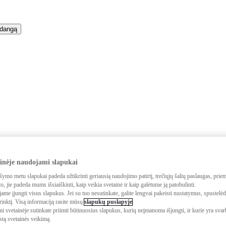
rdangą
ainėje naudojami slapukai
s FUNKCIJŲ APRAŠAS
šymo metu slapukai padeda užtikrinti geriausią naudojimo patirtį, trečiųjų šalių paslaugas, prie
o, jie padeda mums išsiaiškinti, kaip veikia svetainė ir kaip galėtume ją patobulinti.
e įjungti visus slapukus. Jei su tuo nesutinkate, galite lengvai pakeisti nustatymus, spustelė
inktį. Visą informaciją rasite mūsų
slapukų puslapyje
.
OMYBĖS APRIBOJIMAS
 svetainėje sutinkate priimti būtinuosius slapukus, kurių neįmanoma išjungti, ir kurie yra svar
astą svetainės veikimą.