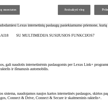
o laikotarpio trukmė priklauso nuo modelių, komplektacijų, šalių ir Jū
s tam tikros kartos Lexus multimedijos sistemos.
ų nuostatos
Atsisakyti visų
Prii
rengto internetinio jungiamumo įrenginio ir 2G/3G tinklo aprėpties Jūs
audodamiesi Lexus internetinių paslaugų pasiekiamumo priemone, kurią r
AI
18
SU MULTIMEDIJA SUSIJUSIOS FUNKCIJOS
7
s, gali naudotis internetinėmis paslaugomis per Lexus Link+ programėlę
aktelis ir išmanusis automobilis.
 sistema, naudojamos naujos kartos internetinės paslaugos, skirtos pag
augos, Connect & Drive, Connect & Secure ir skaitmeninis raktelis+.