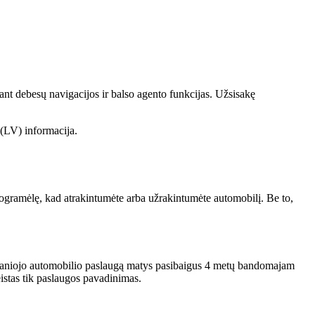
nt debesų navigacijos ir balso agento funkcijas. Užsisakę
 (LV) informacija.
 programėlę, kad atrakintumėte arba užrakintumėte automobilį. Be to,
šmaniojo automobilio paslaugą matys pasibaigus 4 metų bandomajam
eistas tik paslaugos pavadinimas.