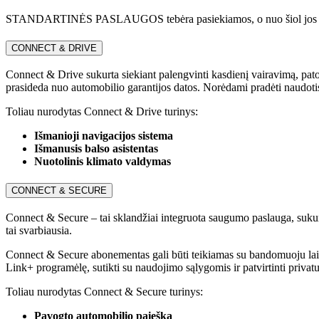
STANDARTINĖS PASLAUGOS tebėra pasiekiamos, o nuo šiol
CONNECT & DRIVE
Connect & Drive sukurta siekiant palengvinti kasdienį vairavimą, pat
prasideda nuo automobilio garantijos datos. Norėdami pradėti naudotis 
Toliau nurodytas Connect & Drive turinys:
Išmanioji navigacijos sistema
Išmanusis balso asistentas
Nuotolinis klimato valdymas
CONNECT & SECURE
Connect & Secure – tai sklandžiai integruota saugumo paslauga, sukurta
tai svarbiausia.
Connect & Secure abonementas gali būti teikiamas su bandomuoju laikot
Link+ programėlę, sutikti su naudojimo sąlygomis ir patvirtinti priva
Toliau nurodytas Connect & Secure turinys:
Pavogto automobilio paieška