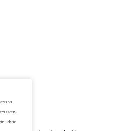
mones bei
dami slapukų
būs siekiant