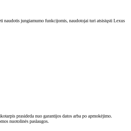
ti naudotis jungiamumo funkcijomis, naudotojai turi atsisiųsti Lexus
ikotarpis prasideda nuo garantijos datos arba po apmokėjimo.
omos nuotolinės paslaugos.