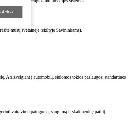
sų automobilyje įrengtos multimedijos sistemos.
mti visus
ų regione.
asite mūsų svetainėje (skiltyje Savininkams).
. Atsižvelgiant į automobilį, siūlomos tokios paslaugos: standartinės
erinti vairavimo patogumą, saugumą ir skaitmeninę patirtį