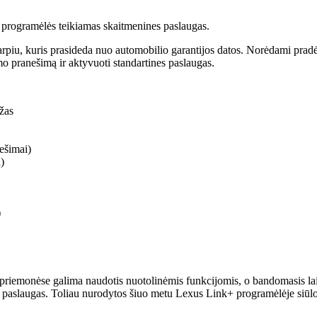
 programėlės teikiamas skaitmenines paslaugas.
arpiu, kuris prasideda nuo automobilio garantijos datos. Norėdami pradė
mo pranešimą ir aktyvuoti standartines paslaugas.
ažas
ešimai)
)
)
 priemonėse galima naudotis nuotolinėmis funkcijomis, o bandomasis la
es paslaugas. Toliau nurodytos šiuo metu Lexus Link+ programėlėje siūl