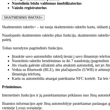
Nuotoliniu būdu valdomas imobilizatorius
Vaizdo registratorius
SKAITMENINIS RAKTAS+
Skaitmeninis raktelis+ – tai nauja skaitmeninio raktelio karta, siūlanti 
Naudojantis skaitmeninio raktelio plius funkcija, skaitmeninis raktelis
patirtį.
Toliau nurodytos pagrindinės funkcijos.
Įtraukite savo automobilio raktelį tiesiai į savo išmaniojo tele
Nuotolinio raktelio bendrinimas su iki 7 naudotojų (pagrindinis
Jūs visada galėsite užrakinti arba atrakinti automobilį, net jei J
Veikia su Bluetooth (BLE), itin plačiajuosčio (UWB) ir artimojo
išmaniųjų telefonų.
Kartu su automobiliu atsargai pateikiama NFC kortelė. Tai leis vi
Priminimas.
Internetinės funkcijos ir jų pasiekiamumas priklauso nuo Jūsų automob
Išsamios informacijos apie Jūsų automobilyje pasiekiamas paslaugas g
vietinėje Lexus svetainėje.